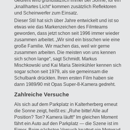
Gedreht wird grundsätzlich immer bei Sonne, für ein
„knallhartes Licht“ kommen zusätzlich Reflektoren
und Scheinwerfer zum Einsatz.
Dieser Stil hat sich über Jahre entwickelt und ist so
etwas wie das Markenzeichen des Filmteams
geworden, dass jetzt schon seit 1996 immer wieder
zusammen arbeitet. „Wir sind ein bisschen wie eine
große Familie. Wir machen das, weil wir gerne
zusammen arbeiten. Die meisten von uns kennen
sich schon lange“, sagt Schmidt. Markus
Mischkowski und Kai Maria Steinkühler kennen sich
sogar schon seit 1979, als sie gemeinsam die
Schulbank drückten. Ihren ersten Film haben sie
dann 1989/90 mit Opas Super-8-Kamera gedreht.
Zahlreiche Versuche
Als sich auf dem Parkplatz in Kalterherberg erneut
die Sonne zeigt, heißt es: „Ruhe bitte! Alle auf
Position? Ton? Kamera läuft!“ Im gleichen Moment
fährt ein Auto auf den Parkplatz — die Szene ist im
Eimer. Beim nächsten Versuch knattert ein Motorrad