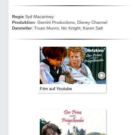
Eifelkarte:
Drehorte & Tatorte
Regie
Syd Macartney
Produktion
: Gemini Productions, Disney Channel
Darsteller
: Truan Munro, Nic Knight, Karen Salt
Eifelkrimi: Keine Gutenachtgeschichte
Die Autoren
TV & Kino
Die Stars:
Wer hat wo gedreht?
Film auf Youtube
Mediathek
Impressum
Datenschutz