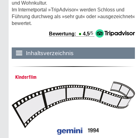
und Wohnkultur.
Im Internetportal »TripAdvisor« werden Schloss und
Führung durchweg als »sehr gut« oder »ausgezeichnet«
bewertet.
/5
Bewertung:
●
4,5
Inhaltsverzeichnis
Historie:
Kinderfilm
Die dunkle Seite
Mythen, Märchen & Legenden (2025)
Sightseeing:
Die Eifel entdecken
1994
Eifelevents