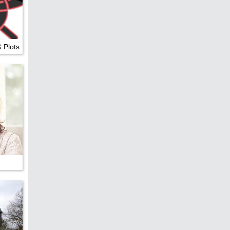
edreht?
& Plots