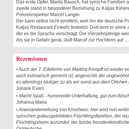
Das erste Opfer, Marita Bausch, hat syrische Familien a
zweite stand in besonderer Beziehung zu Katjas frühe
Polizeiinspektor Marcel Langer.
Der kann selbst nicht ermitteln, weil ihn die deutsche P
Katjas Restaurant Einkehr festsetzt. Dort lernt er sein
der es die Sprache verschlägt: Die Vierzehnjährige weiß
Als sie in Gefahr gerät, läuft Marcel zur Hochform auf …
Rezensionen
• Auch der 7. Eifelkrimi von Martina Kempff ist wieder
auch kulinarisch gemeint ist, angesichts der ungewöhn
es allerdings blutiger zu als wir sonst aus dem Örtchen 
Juliane Evers
• Macht Spaß - humorvolle Unterhaltung, gut zum Absc
Johanna Maria
• Aneinanderreihung von Klischees: hier wird nun wirkli
syrischen gutausgebildeten Flüchtlingsfamilien, der rec
Flüchtlingsheim anzündet, der tumbe fremdenfeindlich
Ostdeutsche, ...