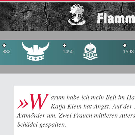
Flamm
♦
♦
♦
882
1450
1593
»W
arum habe ich mein Beil im Ha
Katja Klein hat Angst. Auf der
Axtmörder um. Zwei Frauen mittleren Alters
Schädel gespalten.