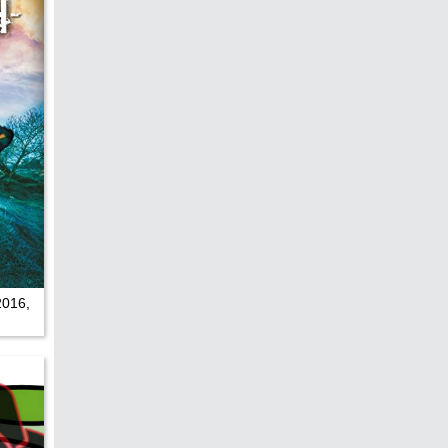
hen &
5)
ecken
torte
ne
chichte
2016,