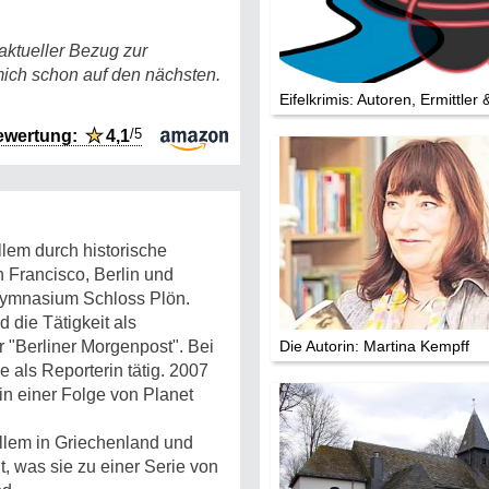
Die Stars:
Wer hat wo g
 aktueller Bezug zur
ich schon auf den nächsten.
Mediathek
Eifelkrimis: Autoren, Ermittler 
Impressum
/5
ewertung:
★
4,1
Datenschutz
llem durch historische
 Francisco, Berlin und
sgymnasium Schloss Plön.
 die Tätigkeit als
r "Berliner Morgenpost". Bei
Die Autorin: Martina Kempff
e als Reporterin tätig. 2007
 in einer Folge von Planet
allem in Griechenland und
t, was sie zu einer Serie von