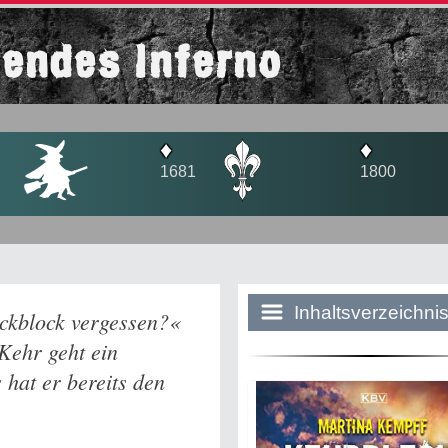
endes Inferno
♦
♦
1681
1800
Inhaltsverzeichni
ckblock vergessen?«
 Kehr geht ein
 hat er bereits den
Historie:
Die dunkle Sei