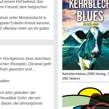
uf einem Hof betreut, das
Mythen, Märc
Legenden (202
rem Freund, dem belgischen
olizei unter Mordverdacht in
Sightseeing:
e aparte Enkelin Anouk kennen,
Die Eifel entd
 offenbar mehr als ihr guttut.
Eifelevents
Eifelkarte:
Drehorte & Ta
 ein Hochgenuss (was durchaus
lichen Rezepte). Diesmal geht
Eifelkrimi: Kei
Kehr gewohnt sind ...
Gutenachtges
Kehrblechblues (KBV-Verlag, 
256 Seiten)
halten
Die Autoren
ch alles geboten: die
htsradikal Sohn, der ein
TV & Kino
e Bauer, der ahnungslose