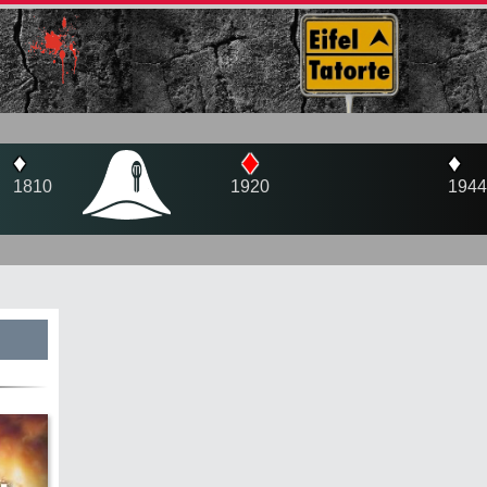
♦
♦
♦
1810
1920
1944
s
te