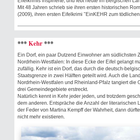
Eifelkrimis inspirierte, und lebt heute im Bergischen La
Mit 48 Jahren schrieb sie ihren ersten historischen Rom
(2009), ihren ersten Eifelkrimi "EinKEHR zum tödlichen
***
Kehr
***
Ein Dorf, ein paar Dutzend Einwohner am südlichsten Z
Nordrhein-Westfalen: In diese Ecke der Eifel gelangt m
zufällig. Kehr ist ein Dorf, das durch die deutsch-belgis
Staatsgrenze in zwei Hälften geteilt wird. Auch die L
Nordrhein-Westfalen und Rheinland-Pfalz tangiert die Or
drei Gemeindegebiete erstreckt.
Natürlich kennt in Kehr jeder jeden, und trotzdem gesc
dem anderen. Entspräche die Anzahl der literarischen 
der Feder von Martina Kempff der Wahrheit, dann dürf
nicht mehr existieren.