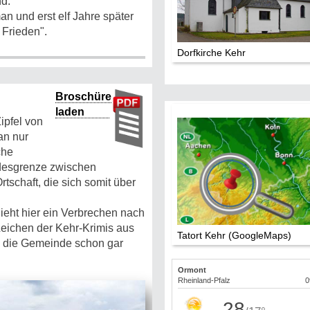
nd.
an und erst elf Jahre später
 Frieden".
Dorfkirche Kehr
Broschüre
laden
ipfel von
an nur
che
andesgrenze zwischen
tschaft, die sich somit über
hieht hier ein Verbrechen nach
Leichen der Kehr-Krimis aus
Tatort Kehr (GoogleMaps)
te die Gemeinde schon gar