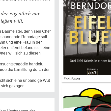
Mythen, Märc
Legenden (202
der eigentlich nur
ießen will.
Sightseeing:
Die Eifel entd
gi Baumeister, denn sein Chef
und spannende Reportage soll
Eifelevents
nn und eine Frau in der
r entfernt befand sich eine
Eifelkarte:
tes will sich zu diesen
Drehorte & Ta
rsuchtstragödie handelt,
urde die Ermittlung durch den
Eifelkrimi: Kei
Gutenachtges
Eifel-Blues
acht sich eine unbändige Wut
Die Autoren
f sich gezogen.
TV & Kino