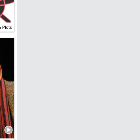
edreht?
& Plots