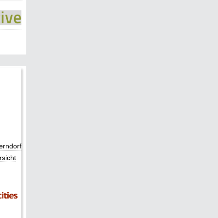
erndorf
rsicht