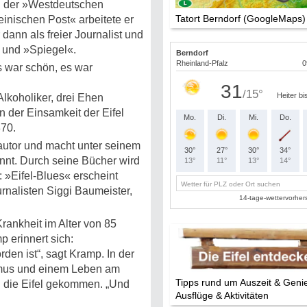
i der »Westdeutschen
Tatort Berndorf (GoogleMaps)
nischen Post« arbeitete er
dann als freier Journalist und
« und »Spiegel«.
s war schön, es war
Alkoholiker, drei Ehen
n der Einsamkeit der Eifel
870.
hautor und macht unter seinem
nt. Durch seine Bücher wird
 »Eifel-Blues« erscheint
rnalisten Siggi Baumeister,
Krankheit im Alter von 85
p erinnert sich:
rden ist“, sagt Kramp. In der
ismus und einem Leben am
Tipps rund um Auszeit & Geni
in die Eifel gekommen. „Und
Ausflüge & Aktivitäten