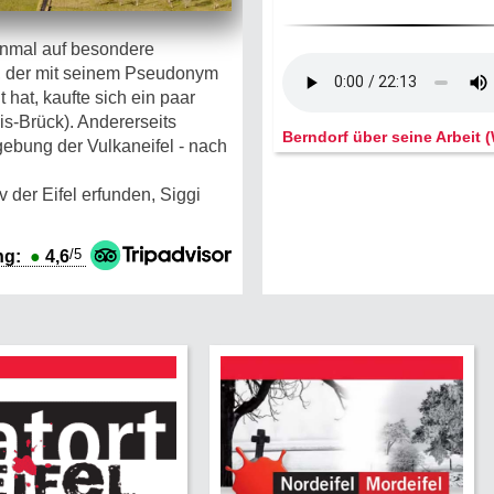
inmal auf besondere
, der mit seinem Pseudo­nym
hat, kaufte sich ein paar
s-Brück). Andererseits
Berndorf über seine Arbeit
gebung der Vulkaneifel - nach
 der Eifel erfunden, Siggi
/5
ng:
●
4,6