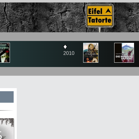
♦
2010
s
te