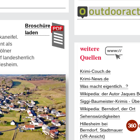
Broschüre
laden
aneifel.
nt als
weitere
ölner
Quellen
f landesherrlich
lesheim.
Krimi-Couch.de
Krimi-News.de
Was macht eigentlich...?
Wikipedia: der Autor Jaques B
Siggi-Baumeister-Krimis - Übe
Wikipedia: Berndorf, der Ort
Sehenswürdigkeiten
Hillesheim bei
Berndorf, Stadtmauer
(VR-Ansicht)