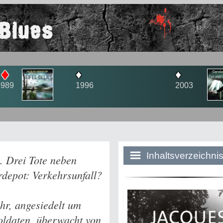
-Blues
♦
♦
♦
1989
1996
2003
Inhaltsverzeichni
. Drei Tote neben
depot: Verkehrsunfall?
Historie:
hr, angesiedelt um
Die dunkle Sei
oldaten, überwacht von