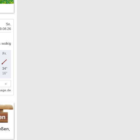
eßen,