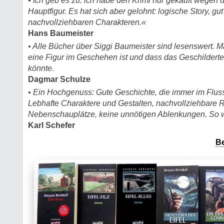
• Ich geb es zu: ich habe den Krimi nur gekauft wege
Hauptfigur. Es hat sich aber gelohnt: logische Story, gut 
nachvollziehbaren Charakteren.«
Hans Baumeister
• Alle Bücher über Siggi Baumeister sind lesenswert. 
eine Figur im Geschehen ist und dass das Geschilderte
könnte.
Dagmar Schulze
• Ein Hochgenuss: Gute Geschichte, die immer im Flus
Lebhafte Charaktere und Gestalten, nachvollziehbare 
Nebenschauplätze, keine unnötigen Ablenkungen. So w
Karl Schefer
B