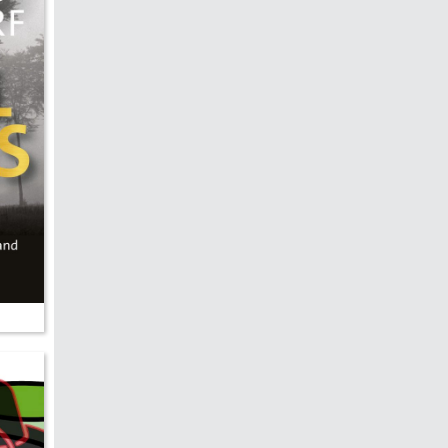
hen &
5)
ecken
torte
ne
chichte