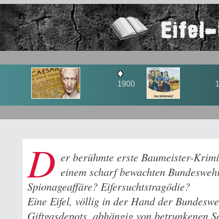
Eifel
♦
1900
D
er berühmte erste Baumeister-Krimi
einem scharf bewachten Bundeswehr
Spionageaffäre? Eifersuchtstragödie?
Eine Eifel, völlig in der Hand der Bundeswe
Giftgasdepots, abhängig von betrunkenen S