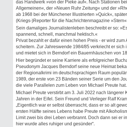
das Handwerk »von der Pieke auf«. Nach Stationen be
Allgemeinen«, der »Neuen Ruhr Zeitung« und der »Rhei
ab 1968 bei der Münchener Illustrierten »Quick«, später 
(Kriegs-)Reporter für die Nachrichtenmagazine »Stern
Sein damaliges Journalistenleben beschreibt er so: »E
spannend, schnell, manchmal hektisch.«
Privat bezahlt er dafür einen hohen Preis - er wird zum 
scheitern. Zur Jahreswende 1984/85 verkriecht er sich i
und mietet sich in Berndorf ein Bauernhäuschen von 1
Hier begründet er seine Karriere als erfolgreicher Buc
Pseudonym Jacques Berndorf seine neue Heimat bekan
der Regionalkrimi im deutschsprachigen Raum populär:
1989, der erste von 23 Bänden seiner Serie um den Jou
die viele Parallelen zum Leben von Michael Preute hat.
Michael Preute verstirbt am 3. Juli 2022 nach längerer 
Jahren in der Eifel. Sein Freund und Verleger Ralf Kram
„Eigentlich war er selbst überrascht, dass er so alt gewo
ersten Hälfte seines Lebens habe Preute mit Alkohol
Limit zwei bis drei Leben verbrannt. Doch dann sei er 
hier wurde alles ruhiger und gesünder“.