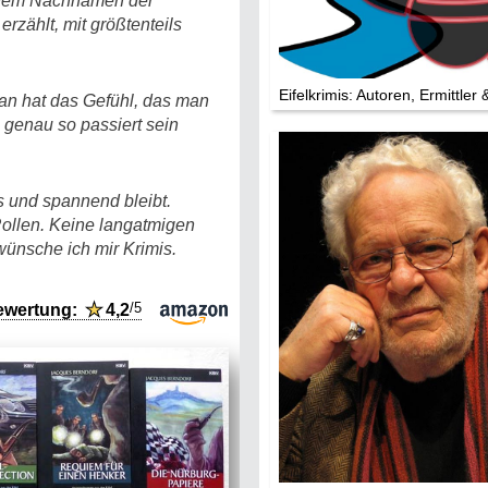
n dem Nachnamen der
Die Stars:
erzählt, mit größtenteils
Wer hat wo g
Mediathek
Eifelkrimis: Autoren, Ermittler 
Man hat das Gefühl, das man
 genau so passiert sein
Impressum
Datenschutz
s und spannend bleibt.
Rollen. Keine langatmigen
ünsche ich mir Krimis.
/5
ewertung:
★
4,2