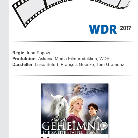
Sightseeing:
Die Eifel entdecken
2017
Eifelevents
Eifelkarte:
Regie
: Irina Popow
Drehorte & Tatorte
Produktion
: Askania Media Filmproduktion, WDR
Darsteller
: Luise Befort, François Goeske, Tom Gramenz
Eifelkrimi: Keine Gutenachtgeschichte
Die Autoren
TV & Kino
Die Stars:
Wer hat wo gedreht?
Mediathek