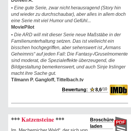
Doreen A.
• Eine gute Serie, zwar nicht herausragend (Story hin
und wieder zu durchschaubar), aber alles in allem doch
eine Serie mit viel Humor und Gefühl...
MoviePilot
• Die ARD will mit dieser Serie neue Maßstäbe in der
Familienunterhaltung setzen. Das ist vielleicht ein
bisschen hochgegriffen, aber sehenswert ist „Armans
Geheimnis“ auf jeden Fall: Die Fantasy-/Gruselmomente
sind moderat, die Spezialeffekte überzeugend, die
Bildgestaltung bemerkenswert, und auch Sinje Irslinger
macht ihre Sache gut.
Tilmann P. Gangloff, Tittelbach.tv
/10
Bewertung:
★
8,6
***
Katzensteine
***
Broschüre
laden
Im „Mechernicher Wald“, der sich von