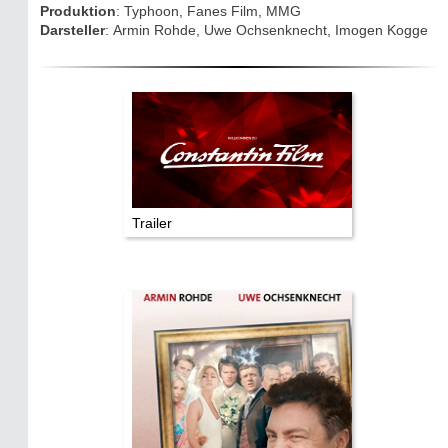
Drehorte & Tatorte
Produktion
: Typhoon, Fanes Film, MMG
Darsteller
: Armin Rohde, Uwe Ochsenknecht, Imogen Kogge
Eifelkrimi: Keine Gutenachtgeschichte
Die Autoren
TV & Kino
Die Stars:
Trailer
Wer hat wo gedreht?
Mediathek
Impressum
Datenschutz