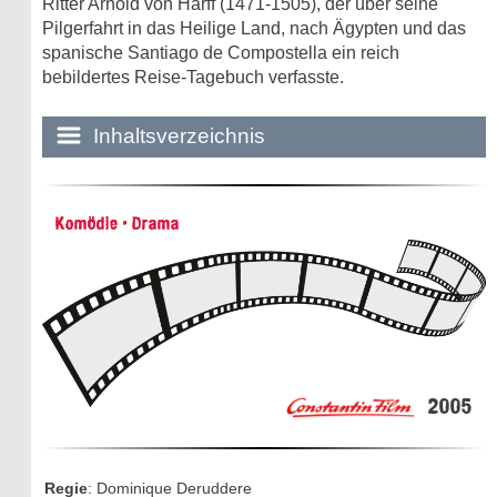
Ritter Arnold von Harff (1471-1505), der über seine
Pilgerfahrt in das Heilige Land, nach Ägypten und das
spanische Santiago de Compostella ein reich
bebildertes Reise-Tagebuch verfasste.
Inhaltsverzeichnis
Historie:
Komödie • Drama
Die dunkle Seite
Mythen, Märchen & Legenden (2025)
Sightseeing:
Die Eifel entdecken
2005
Eifelevents
Eifelkarte:
Regie
: Dominique Deruddere