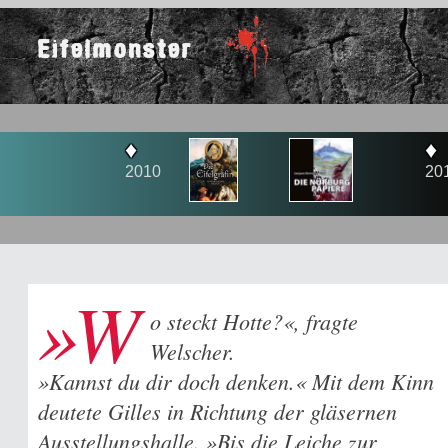
Eifelmonster
♦
♦
2010
2011
»W
o steckt Hotte?«, fragte
Welscher.
»Kannst du dir doch denken.« Mit dem Kinn
deutete Gilles in Richtung der gläsernen
Ausstellungshalle. »Bis die Leiche zur