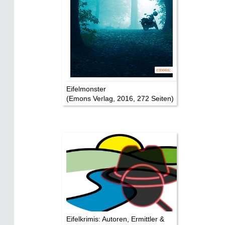
Eifelevents
Eifelkarte:
Drehorte & Tatorte
Eifelkrimi: Keine Gutenachtgeschichte
Die Autoren
Eifelmonster
(Emons Verlag, 2016, 272 Seiten)
TV & Kino
Die Stars:
Wer hat wo gedreht?
Mediathek
Impressum
Datenschutz
Eifelkrimis: Autoren, Ermittler &