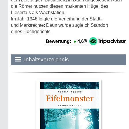
die Römer nutzten diesen markanten Hügel des
Liesertals als Wachstation.
Im Jahr 1346 folgte die Verleihung der Stadt-
und Marktrechte; Daun wurde zugleich Standort
eines Hochgerichts.
/5
Bewertung:
●
4,6
Inhaltsverzeichnis
Historie:
Die dunkle Seite
Mythen, Märchen & Legenden (2025)
Sightseeing:
Die Eifel entdecken