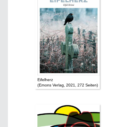
Mythen, Märchen & Legenden (2025)
Sightseeing:
Die Eifel entdecken
Eifelevents
Eifelkarte:
Drehorte & Tatorte
Eifelkrimi: Keine Gutenachtgeschichte
Die Autoren
Eifelherz
(Emons Verlag, 2021, 272 Seiten)
TV & Kino
Die Stars:
Wer hat wo gedreht?
Mediathek