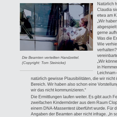
Natürlich 
Claudia si
etwa am Ki
„Wir haben
abgespielt
gerne aufh
Was die Er
Wie verhie
verhalten?
vereinbart
Die Beamten verteilten Handzettel.
„Wir könne
(Copyright: Tom Steinicke)
in Hemmerd
Leichnam o
natürlich gewisse Plausibilitäten, die wir nic
Bereich. Wir haben also schon eine Vorstellu
wir das nicht kommunizieren.“
Die Ermittlungen laufen weiter. Es gibt auch 
zweifachen Kindermörder aus dem Raum Cloppenb
einem DNA-Massentest überführt wurde. Für de
Angaben der Beamten aber nicht infrage. „In 