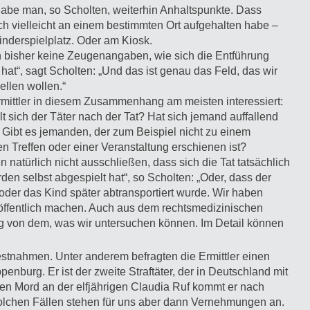
habe man, so Scholten, weiterhin Anhaltspunkte. Dass
ch vielleicht an einem bestimmten Ort aufgehalten habe –
nderspielplatz. Oder am Kiosk.
 bisher keine Zeugenangaben, wie sich die Entführung
 hat“, sagt Scholten: „Und das ist genau das Feld, das wir
ellen wollen.“
mittler in diesem Zusammenhang am meisten interessiert:
lt sich der Täter nach der Tat? Hat sich jemand auffallend
 Gibt es jemanden, der zum Beispiel nicht zu einem
en Treffen oder einer Veranstaltung erschienen ist?
n natürlich nicht ausschließen, dass sich die Tat tatsächlich
en selbst abgespielt hat“, so Scholten: „Oder, dass der
der das Kind später abtransportiert wurde. Wir haben
ht öffentlich machen. Auch aus dem rechtsmedizinischen
ng von dem, was wir untersuchen können. Im Detail können
Festnahmen. Unter anderem befragten die Ermittler einen
urg. Er ist der zweite Straftäter, der in Deutschland mit
n Mord an der elfjährigen Claudia Ruf kommt er nach
solchen Fällen stehen für uns aber dann Vernehmungen an.