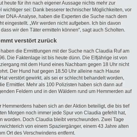
 tut heute für ihn nach eigener Aussage nichts mehr zur
l wichtiger sei: Dank besserer technischer Möglichkeiten, vor
 der DNA-Analyse, haben die Experten die Suche nach dem
ht eingestellt. „Wir werden nicht aufgeben. Ich bin davon
 dass wir den Täter ermitteln können“, sagt auch Scholten.
mmt verstört zurück
haben die Ermittlungen mit der Suche nach Claudia Ruf am
96. Die Faktenlage ist bis heute dünn. Die Elfjährige ist von
ziergang mit dem Hund eines Nachbarn gegen 18 Uhr nicht
hrt. Der Hund hat gegen 18.50 Uhr alleine nach Hause
Hat verstört gewirkt, als sei er schlecht behandelt worden,
die Ermittler. Mehr als 100 Polizisten haben sich dann auf
genden Feldern und in den Wäldern rund um Hemmerden auf
Hemmerdens haben sich an der Aktion beteiligt, die bis tief
sten Morgen noch immer jede Spur von Claudia gefehlt hat,
gen worden. Doch Claudia bleibt verschwunden. Zwei Tage
erwichterich von einem Spaziergänger, einem 43 Jahre alten
om Ort des Verschwindens entfernt.