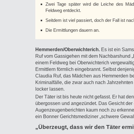
Zwei Tage später wird die Leiche des Mäd
Feldweg entdeckt.
Seitdem ist viel passiert, doch der Fall ist na
Die Ermittlungen dauern an.
Hemmerden/Oberwichterich.
Es ist ein Sams
Ruf vom Gassigehen mit dem Nachbarshund „DJ
einem Feldweg bei Oberwichterich vergewaltig
Ermittlern förmlich eingebrannt. Selbst denjen
Claudia Ruf, das Mädchen aus Hemmerden bei G
Kriminalfälle, die zwar auch nach Jahrzehnten 
locker lassen.
Der Täter ist bis heute nicht gefasst. Er hat 
übergossen und angezündet. Das Gesicht der e
Augenzeugenberichten kaum noch zu erkennen. 
ein Bonner Gerichtsmediziner „schwere Gewalt
„Überzeugt, dass wir den Täter erm