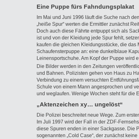
Eine Puppe fürs Fahndungsplakat
Im Mai und Juni 1996 läuft die Suche nach de
„heiße Spur“ werten die Ermittler zunächst Re
Doch auch diese Fährte entpuppt sich als Sac
ist und von der Kleidung jede Spur fehlt, setz
kaufen die gleichen Kleidungsstücke, die das 
Schaufensterpuppe an: eine dunkelblaue Kapuz
Leinensportschuhe. Am Kopf der Puppe wird ei
Die Bilder werden in den Zeitungen veröffentl
und Bahnen. Polizisten gehen von Haus zu Haus
Verbindung zu einem versuchten Entführungsf
Schule von einem Mann angesprochen und versu
und weglaufen. Wenige Wochen steht für die Erm
„Aktenzeichen xy… ungelöst“
Die Polizei beschreitet neue Wege. Zum erste
Im Juli 1997 wird der Fall in der ZDF-Fernseh
diese Spuren enden in einer Sackgasse. Die Po
sogenannten „Cold Case“, der zunächst keine 