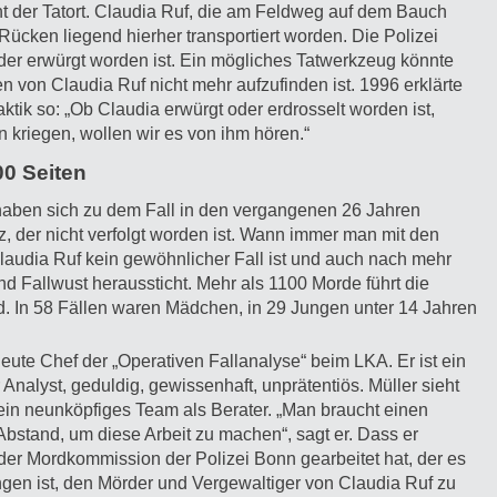
icht der Tatort. Claudia Ruf, die am Feldweg auf dem Bauch
Rücken liegend hierher transportiert worden. Die Polizei
oder erwürgt worden ist. Ein mögliches Tatwerkzeug könnte
n von Claudia Ruf nicht mehr aufzufinden ist. 1996 erklärte
ktik so: „Ob Claudia erwürgt oder erdrosselt worden ist,
 kriegen, wollen wir es von ihm hören.“
00 Seiten
haben sich zu dem Fall in den vergangenen 26 Jahren
, der nicht verfolgt worden ist. Wann immer man mit den
 Claudia Ruf kein gewöhnlicher Fall ist und auch nach mehr
d Fallwust heraussticht. Mehr als 1100 Morde führt die
land. In 58 Fällen waren Mädchen, in 29 Jungen unter 14 Jahren
 heute Chef der „Operativen Fallanalyse“ beim LKA. Er ist ein
 Analyst, geduldig, gewissenhaft, unprätentiös. Müller sieht
ein neunköpfiges Team als Berater. „Man braucht einen
bstand, um diese Arbeit zu machen“, sagt er. Dass er
der Mordkommission der Polizei Bonn gearbeitet hat, der es
ngen ist, den Mörder und Vergewaltiger von Claudia Ruf zu