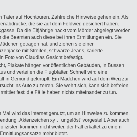
m Täter auf Hochtouren. Zahlreiche Hinweise gehen ein. Als
ifenabdrücke, die sie auf dem Feldweg gesichert haben.
kgasse. Da die Elfjährige nackt vom Mörder abgelegt worden
en die Beamten auch diese bei ihren Ermittlungen ein. Sie
Mädchen getragen hat, und ziehen sie einer
enjacke mit Streifen, schwarze Jeans, karierte
n Foto von Claudias Gesicht befestigt.
icht, Plakate hängen vor öffentlichen Gebäuden, in Bussen
 und verteilen die Flugblätter. Schnell wird eine
all in Gemünd geknüpft. Ein Mädchen wird auf dem Weg zur
cht ins Auto zu zerren. Sie wehrt sich, kann sich befreien
ittler fest: die Fälle haben nichts miteinander zu tun.
n Mal wird das Internet genutzt, um an Hinweise zu kommen.
sendung „Aktenzeichen xy… ungelöst“ vorgestellt. Aber auch
lizisten kommen nicht weiter, der Fall erkaltet zu einem
Ermittlungsansätze mehr bietet.