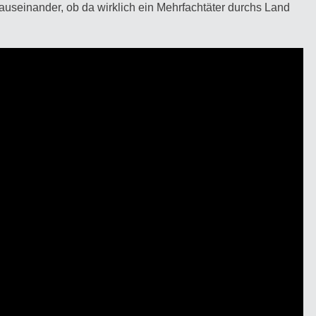
 auseinander, ob da wirklich ein Mehrfachtäter durchs Land