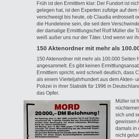
Früh ist den Ermittlern klar: Der Fundort ist n
gelegen hat, ist den Experten zufolge auf dem 
verschweigt bis heute, ob Claudia erdrosselt 
die Hundeleine sein, die seit dem Verschwinde
der damalige Ermittlungschef Rolf Müller die Ta
weiß außer uns nur der Täter. Und wenn wir ihn
150 Aktenordner mit mehr als 100.0
150 Aktenordner mit mehr als 100.000 Seiten 
angesammelt. Es gibt keinen Ermittlungsansatz
Ermittlern spricht, wird schnell deutlich, dass
als einem Vierteljahrhundert aus dem Akten- un
Polizei in ihrer Statistik für 1996 in Deutsch
das Opfer.
Müller ist
nüchterner
sich und s
gewissen A
damals in 
nicht gelu