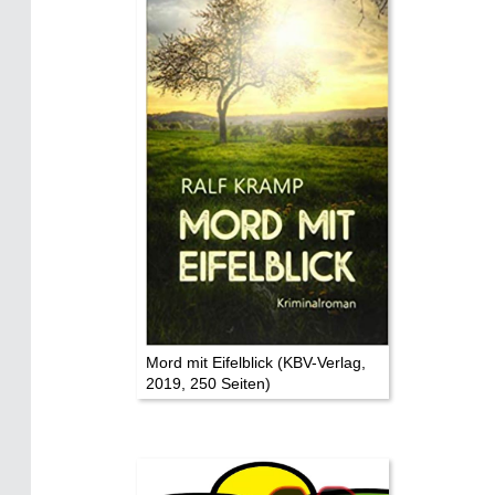
Mythen, Märchen & Legenden (2025)
Sightseeing:
Die Eifel entdecken
Eifelevents
Eifelkarte:
Drehorte & Tatorte
Eifelkrimi: Keine Gutenachtgeschichte
Die Autoren
Mord mit Eifelblick (KBV-Verlag,
2019, 250 Seiten)
TV & Kino
Die Stars:
Wer hat wo gedreht?