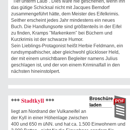
"Tief unterm Laub". Dies wäre nie geschehen, wenn ihn
das gütige Schicksal nicht mit Jacques Berndorf
zusammengeführt hätte, dem Meister des Eifelkrimis.
Seither erscheint jedes Jahr mindestens ein neues
Buch. Die Handlungsorte sind größtenteils in der Eifel
zu finden, Kramps "Markenkern" bei Büchern und
Kurzkrimis ist der schwarze Humor.
Sein Lieblings-Protagonist heißt Herbie Feldmann, ein
rundsympathischer, aber gleichwohl glückloser Held,
der mit einem unsichtbaren Begleiter namens Julius
geschlagen ist, und der von einem Kriminalfall in den
nächsten hineinstolpert.
Broschüre
***
Stadtkyll
***
laden
liegt am Nordrand der Vulkaneifel an
der Kyll in einer Höhenlage zwischen
400 und 650 m üNN. und hat ca. 1.500 Einwohnern und