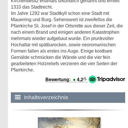
Kirchenbesitz erstmals urkundlich genannt und erhielt
1310 das Stadtrecht.
Im Jahre 1292 war Stadtkyll schon eine Stadt mit
Mauerring und Burg. Sehenswert ist zweifellos die
Pfarrkirche St. Josef in der Ortsmitte aus dieser Zeit, die
nach einem Brand und einigen anderen Katastrophen
mehrmals wieder aufgebaut wurde. Ein prunkvoller
Hochaltar mit spätbarocken, sowie neoromanischen
Formen fallen als erstes ins Auge. Einige kostbare
Gemälde schmücken die Wände und die vier fein
gearbeiteten Holzreliefs verzieren die vier Seiten der
Pfarrkirche.
/5
Bewertung:
●
4,2
Inhaltsverzeichnis
Historie:
Die dunkle Seite