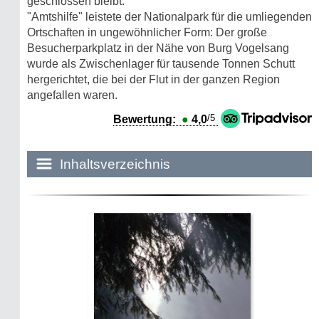
geschlossen bleibt.
"Amtshilfe" leistete der Nationalpark für die umliegenden
Ortschaften in ungewöhnlicher Form: Der große
Besucherparkplatz in der Nähe von Burg Vogelsang
wurde als Zwischenlager für tausende Tonnen Schutt
hergerichtet, die bei der Flut in der ganzen Region
angefallen waren.
/5
Bewertung:
●
4,0
Inhaltsverzeichnis
Historie:
Die dunkle Seite
Mythen, Märchen & Legenden (2025)
Sightseeing:
Die Eifel entdecken