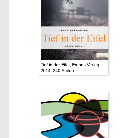
Eifelevents
Eifelkarte:
Drehorte & Tatorte
Eifelkrimi: Keine Gutenachtgeschichte
Die Autoren
Tief in der Eifel, Emons Verlag
2014, 240 Seiten
TV & Kino
Die Stars:
Wer hat wo gedreht?
Mediathek
Impressum
Datenschutz