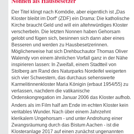
Nonnen als Hausbesetzer
Der Titel klingt nach Komödie, aber eigentlich ist „Das
Kloster bleibt im Dorf“ (ZDF) ein Drama: Die katholische
Kirche braucht Geld und will ein altehrwürdiges Kloster
verscherbeln. Die letzten Nonnen haben Gehorsam
gelobt und fügen sich, besinnen sich dann aber eines
Besseren und werden zu Hausbesetzerinnen.
Möglicherweise hat sich Drehbuchautor Thomas Oliver
Walendy von einem ähnlichen Vorfall ganz in der Nähe
inspirieren lassen: In Zweifall, einem Stadtteil von
Stolberg am Rand des Naturparks Nordeifel weigerten
sich vier Schwestern, das durchaus sehenswerte
Karmelitinnenkloster Maria Königin (erbaut 1954/55) zu
verlassen, nachdem die vatikanische
Ordenskongregation im Januar 2006 das Kloster aufhob.
Anders als im Film half am Ende im echten Kloster kein
veritables Wunder. Nach über einem Jahrzehnt
klerikalem Ungehorsam - und unter Androhung einer
Zwangsräumung durch das Bistum Aachen - ist die
Klosteranlage 2017 auf einen zunächst ungenannten