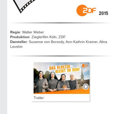
Die Eifel entdecken
2015
Eifelevents
Eifelkarte:
Regie
: Walter Weber
Drehorte & Tatorte
Produktion
: Zieglerfilm Köln, ZDF
Darsteller
: Suzanne von Borsody, Ann-Kathrin Kramer, Alina
Levshin
Eifelkrimi: Keine Gutenachtgeschichte
Die Autoren
TV & Kino
Die Stars:
Wer hat wo gedreht?
Trailer
Mediathek
Impressum