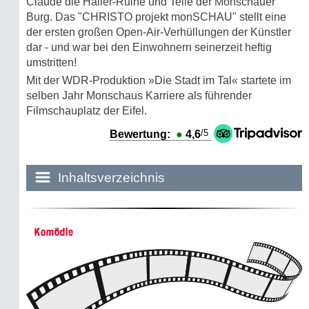
Claude die Haller-Ruine und Teile der Monschauer
Burg. Das "CHRISTO projekt monSCHAU" stellt eine
der ersten großen Open-Air-Verhüllungen der Künstler
dar - und war bei den Einwohnern seinerzeit heftig
umstritten!
Mit der WDR-Produktion »Die Stadt im Tal« startete im
selben Jahr Monschaus Karriere als führender
Filmschauplatz der Eifel.
/5
Bewertung:
●
4,6
Inhaltsverzeichnis
Historie:
Komödie
Die dunkle Seite
Mythen, Märchen & Legenden (2025)
Sightseeing: