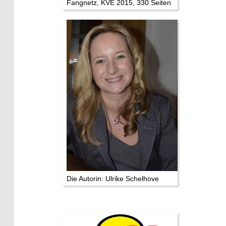
Eifelkrimi: Keine Gutenachtgeschichte
Fangnetz, KVE 2015, 330 Seiten
Die Autoren
TV & Kino
Die Stars:
Wer hat wo gedreht?
Mediathek
Impressum
Datenschutz
Die Autorin: Ulrike Schelhove