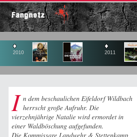
Fangnetz
♦
♦
2011
201
I
n dem beschaulichen Eifeldorf Wildbach
herrscht große Aufruhr. Die
vierzehnjährige Natalie wird ermordet in
einer Waldböschung aufgefunden.
Die Kommissare Landwehr & Stettenkamp