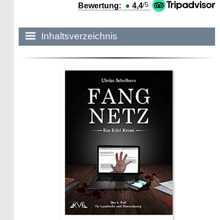
/5
Bewertung:
●
4,4
Inhaltsverzeichnis
Historie:
Die dunkle Seite
Mythen, Märchen & Legenden (2025)
Sightseeing:
Die Eifel entdecken
Eifelevents
Eifelkarte:
Drehorte & Tatorte