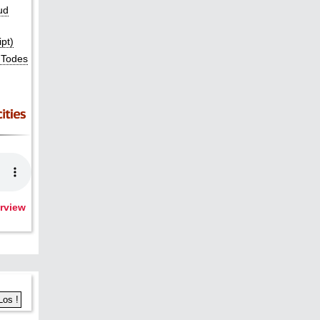
ud
pt)
 Todes
rview