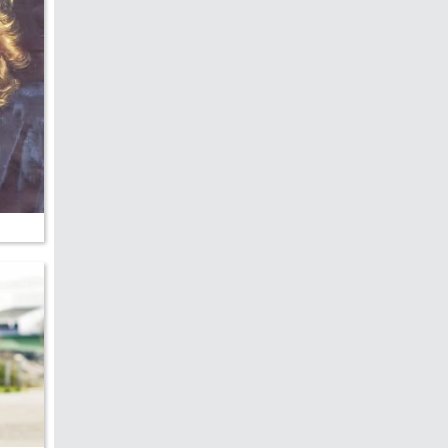
hen &
5)
ecken
torte
ne
chichte