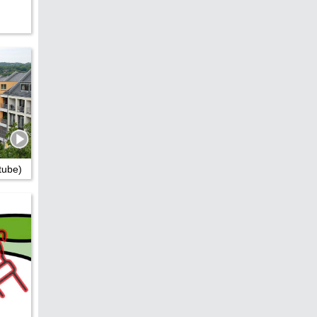
edreht?
tube)