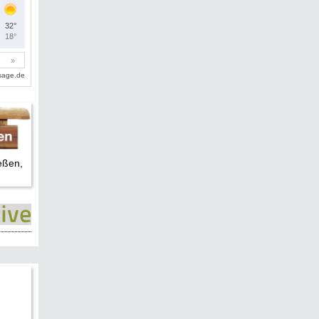
eßen,