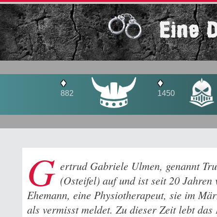
Eine 
♦
♦
82
1450
1593
G
ertrud Gabriele Ulmen, genannt Tru
(Osteifel) auf und ist seit 20 Jahren 
Ehemann, eine Physiotherapeut, sie im März
als vermisst meldet. Zu dieser Zeit lebt das