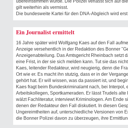
übereinstimmen würde. Die Polizei verlässt sich auf d
gilt weiterhin als vermisst.
Die bundesweite Kartei für den DNA-Abgleich wird erst 
Ein Journalist ermittelt
16 Jahre später wird Wolfgang Kaes auf den Fall aufm
Anzeige versehentlich in der Redaktion des Bonner "Gen
Anzeigenabteilung. Das Amtsgericht Rheinbach setzt d
eine Frist, in der sie sich melden kann. Tut sie das nicht, 
Kaes, leitender Redakteur, wird neugierig, denn die F
Ort wie er. Es macht ihn stutzig, dass er in der Vergan
gehört hat. Er will wissen, was da passiert ist, und beg
Kaes fragt beim Bundeskriminalamt nach, bei Interpol, e
Arbeitskollegen, Sportkameraden. Er lässt Trudels alt
wälzt Fachliteratur, interviewt Kriminologen. Am Ende 
denen der Redakteur den Fall diskutiert. In diesen Ges
Ungereimtheiten auf, unterschiedliche Versionen von Er
die Bonner Polizei davon zu überzeugen, ihre Ermittl