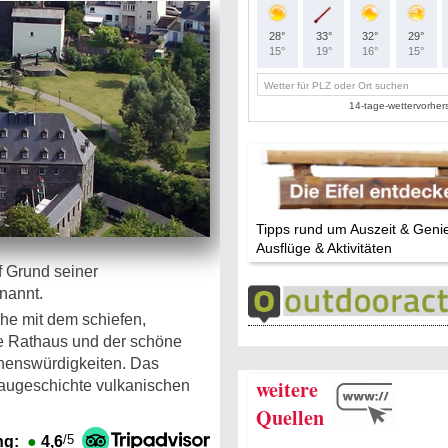
Tipps rund um Auszeit & Geni
Ausflüge & Aktivitäten
 Grund seiner
nannt.
e mit dem schiefen,
te Rathaus und der schöne
ehenswürdigkeiten. Das
weitere
baugeschichte vulkanischen
Quellen
/5
ng:
●
4,6