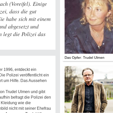
ch (Voreifel). Einige
Mythen, Märc
zei, dass die gut
Legenden (202
ie habe sich mit einem
and abgesetzt und
Sightseeing:
Die Eifel entd
legt die Polizei das
Eifelevents
Das Opfer: Trudel Ulmen
Eifelkarte:
Drehorte & Ta
 1996, entdeckt ein
e Polizei veröffentlicht ein
Eifelkrimi: Kei
rt um Hilfe. Das Aussehen
Gutenachtges
Die Autoren
von Trudel Ulmen und gibt
ufhin befragt die Polizei den
 Kleidung wie die
ild nicht mit seiner Ehefrau
TV & Kino