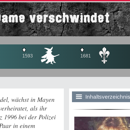
Dame verschwindet
♦
♦
1681
1800
1
Inhaltsverzeichni
del, wächst in Mayen
verheiratet, als ihr
 1996 bei der Polizei
Historie:
 Paar in einem
Die dunkle Sei