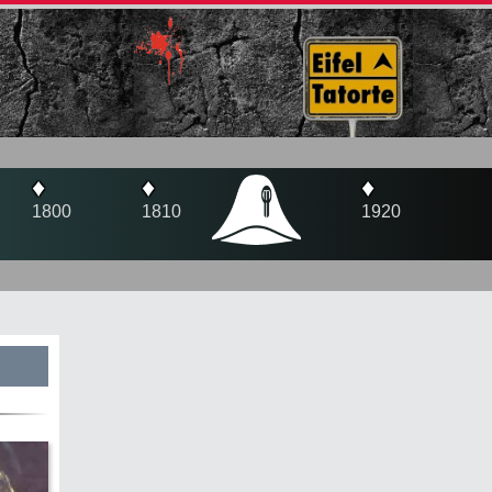
♦
♦
♦
810
1920
1944
s
te