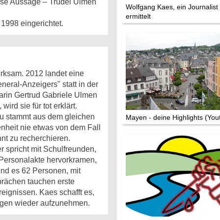
iese Aussage – Trudel Ulmen
Wolfgang Kaes, ein Journalist
ermittelt
Die Stars:
1998 eingerichtet.
Wer hat wo g
Mediathek
Impressum
erksam. 2012 landet eine
Datenschutz
eral-Anzeigers" statt in der
arin Gertrud Gabriele Ulmen
wird sie für tot erklärt.
rau stammt aus dem gleichen
Mayen - deine Highlights (You
genheit nie etwas von dem Fall
innt zu recherchieren.
r spricht mit Schulfreunden,
e Personalakte hervorkramen,
sind es 62 Personen, mit
prächen tauchen erste
eignissen. Kaes schafft es,
ungen wieder aufzunehmen.