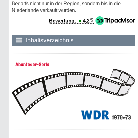
Bedarfs nicht nur in der Region, sondern bis in die
Niederlande verkauft wurden.
/5
Bewertung:
●
4,2
Inhaltsverzeichnis
Historie:
Abenteuer-Serie
Die dunkle Seite
Mythen, Märchen & Legenden (2025)
Sightseeing:
Die Eifel entdecken
1970-73
Eifelevents
Eifelkarte: