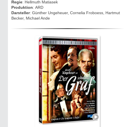
Regie
: Hellmuth Matiasek
Drehorte & Tatorte
Produktion
: ARD
Darsteller
: Günther Ungeheuer, Cornelia Froboess, Hartmut
Eifelkrimi: Keine Gutenachtgeschichte
Becker, Michael Ande
Die Autoren
TV & Kino
Die Stars:
Wer hat wo gedreht?
Mediathek
Impressum
Datenschutz