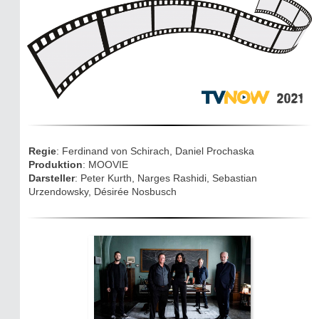
Mythen, Märchen & Legenden (2025)
Sightseeing:
Die Eifel entdecken
2021
Eifelevents
Eifelkarte:
Regie
: Ferdinand von Schirach, Daniel Prochaska
Drehorte & Tatorte
Produktion
: MOOVIE
Darsteller
: Peter Kurth, Narges Rashidi, Sebastian
Urzendowsky, Désirée Nosbusch
Eifelkrimi: Keine Gutenachtgeschichte
Die Autoren
TV & Kino
Die Stars:
Wer hat wo gedreht?