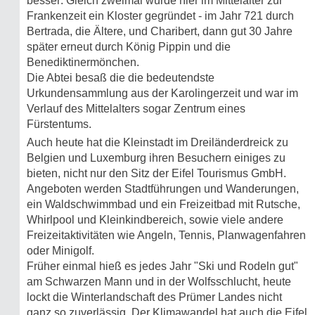
besser: Gleich zweimal wurde hier im Mittelalter zur
Frankenzeit ein Kloster gegründet - im Jahr 721 durch
Bertrada, die Ältere, und Charibert, dann gut 30 Jahre
später erneut durch König Pippin und die
Benediktinermönchen.
Die Abtei besaß die die bedeutendste
Urkundensammlung aus der Karolingerzeit und war im
Verlauf des Mittelalters sogar Zentrum eines
Fürstentums.
Auch heute hat die Kleinstadt im Dreiländerdreick zu
Belgien und Luxemburg ihren Besuchern einiges zu
bieten, nicht nur den Sitz der Eifel Tourismus GmbH.
Angeboten werden Stadtführungen und Wanderungen,
ein Waldschwimmbad und ein Freizeitbad mit Rutsche,
Whirlpool und Kleinkindbereich, sowie viele andere
Freizeitaktivitäten wie Angeln, Tennis, Planwagenfahren
oder Minigolf.
Früher einmal hieß es jedes Jahr "Ski und Rodeln gut"
am Schwarzen Mann und in der Wolfsschlucht, heute
lockt die Winterlandschaft des Prümer Landes nicht
ganz so zuverlässig, Der Klimawandel hat auch die Eifel