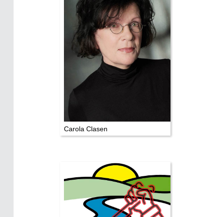
TV & Kino
Die Stars:
Wer hat wo gedreht?
Mediathek
Impressum
Datenschutz
Carola Clasen