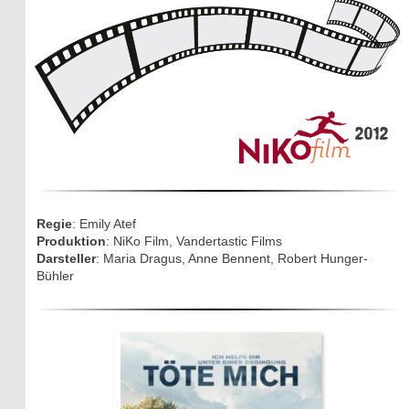
Mythen, Märchen & Legenden (2025)
Sightseeing:
Die Eifel entdecken
2012
Eifelevents
Eifelkarte:
Drehorte & Tatorte
Regie
: Emily Atef
Produktion
: NiKo Film, Vandertastic Films
Eifelkrimi: Keine Gutenachtgeschichte
Darsteller
: Maria Dragus, Anne Bennent, Robert Hunger-
Bühler
Die Autoren
TV & Kino
Die Stars: