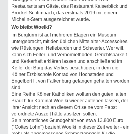
Restaurants am Gäste, das Restaurant Kaiserblick und
Brockel Schlimbach, das erstmals 2019 mit einem
Michelin-Stern ausgezeichnet wurde.
Wo bleibt Woelki?
Im Burgturm ist auf mehreren Etagen ein Museum
untergebracht, mit den üblichen Mittelalter-Accessoires
wie Rüstungen, Hellebarden und Schwerter. Wer will,
kann sich Folter- und Verhörmethoden, Gerichtsbarkeit
und Kerkerhaft erklären lassen und anschließend im
Keller der Burg das Verlies besichtigen, in dem die
Kölner Erzbischöfe Konrad von Hochstaden und
Engelbert II. von Falkenburg gefangen gehalten worden
sind.
Eine Reihe Kölner Katholiken wollten den guten, alten
Brauch für Kardinal Woelki wieder aufleben lassen, der
ihrer Ansicht nach an diesem Ort seine vom Papst
verordnete Auszeit hätte absitzen sollen.
Sein monatliches Grundgehalt von etwa 13.800 Euro
("Gottes Lohn") bezieht Woelki in dieser Zeit weiter - ein
mehr als angemessenes Schmerzensgeld für die