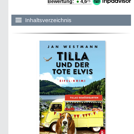
/5
Bewertung:
●
4,6
Inhaltsverzeichnis
Historie:
Die dunkle Seite
Mythen, Märchen & Legenden (2025)
Sightseeing:
Die Eifel entdecken
Eifelevents
Eifelkarte:
Drehorte & Tatorte
Eifelkrimi: Keine Gutenachtgeschichte