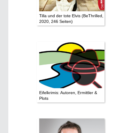
Die Autoren
Tilla und der tote Elvis (BeThrilled,
2020, 246 Seiten)
TV & Kino
Die Stars:
Wer hat wo gedreht?
Mediathek
Impressum
Datenschutz
Eifelkrimis: Autoren, Ermittler &
Plots