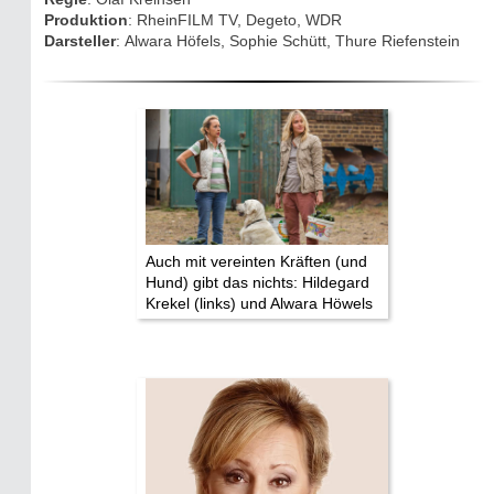
Drehorte & Tatorte
Produktion
: RheinFILM TV, Degeto, WDR
Darsteller
: Alwara Höfels, Sophie Schütt, Thure Riefenstein
Eifelkrimi: Keine Gutenachtgeschichte
Die Autoren
TV & Kino
Die Stars:
Wer hat wo gedreht?
Auch mit vereinten Kräften (und
Hund) gibt das nichts: Hildegard
Mediathek
Krekel (links) und Alwara Höwels
Impressum
Datenschutz