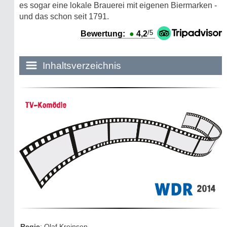
es sogar eine lokale Brauerei mit eigenen Biermarken -
und das schon seit 1791.
/5
Bewertung:
●
4,2
Inhaltsverzeichnis
Historie:
TV-Komödie
Die dunkle Seite
Mythen, Märchen & Legenden (2025)
Sightseeing:
Die Eifel entdecken
2014
Eifelevents
Eifelkarte:
Regie
: Olaf Kreinsen