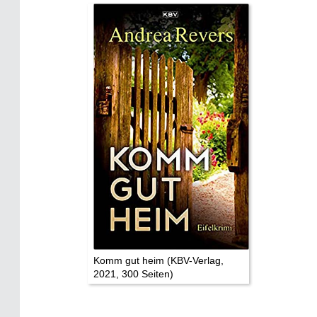
Historie:
Die dunkle Seite
Mythen, Märchen & Legenden (2025)
Sightseeing:
Die Eifel entdecken
Eifelevents
Eifelkarte:
Drehorte & Tatorte
Eifelkrimi: Keine Gutenachtgeschichte
Die Autoren
Komm gut heim (KBV-Verlag,
2021, 300 Seiten)
TV & Kino