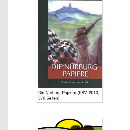
Mythen, Märchen & Legenden (2025)
Sightseeing:
Die Eifel entdecken
Eifelevents
Eifelkarte:
Drehorte & Tatorte
Eifelkrimi: Keine Gutenachtgeschichte
Die Autoren
Die Nürburg-Papiere (KBV, 2010,
370 Seiten)
TV & Kino
Die Stars: