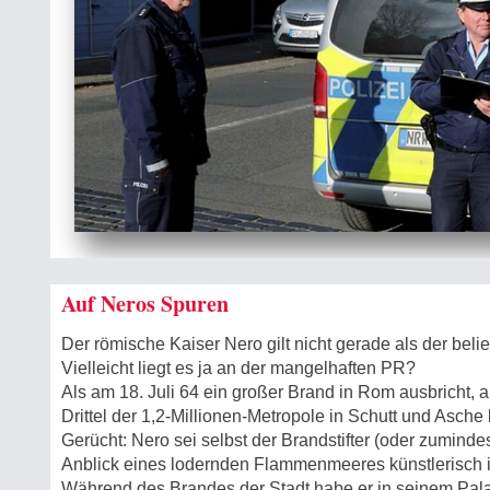
Auf Neros Spuren
Der römische Kaiser Nero gilt nicht gerade als der beli
Vielleicht liegt es ja an der mangelhaften PR?
Als am 18. Juli 64 ein großer Brand in Rom ausbricht,
Drittel der 1,2-Millionen-Metropole in Schutt und Asche l
Gerücht: Nero sei selbst der Brandstifter (oder zumindes
Anblick eines lodernden Flammenmeeres künstlerisch i
Während des Brandes der Stadt habe er in seinem Pal