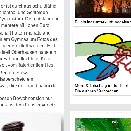
d er ist durchaus schuldfähig.
ellenthal und Schleiden
Die Stars:
-Gymnasium. Der entstandene
Wer hat wo g
Flüchtlingsunterkunft Vogelsa
 mehrere Millionen Euro.
Mediathek
schaft hatten monatelang
den am Gymnasium Fotos des
Impressum
iger ermittelt werden. Erst
Datenschutz
tteil Oberhausen hatte ein
 Fahrrad flüchtete. Kurz
it vom Tatort entfernt fest.
 Region. So war
Harperscheid ein
 war; diesen Brand nahm der
Mord & Totschlag in der Eifel:
Die wahren Verbrechen
dessen Bewohner sich nur
ng aus dem Fenster verletzt.