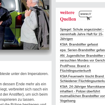
weitere
Quellen
Spiegel: Schule angezündet -
viereinhalb Jahre Haft für 15-
Jährigen
KStA: Brandstifter gefasst
epa: Serien-Brandstifter gefas
AN: Jugendlicher Brandstifter
versuchten Mordes vor Gerich
ProfiPress: Brand in
Flüchtlingsunterkunft
ebteste unter den Imperatoren.
KStA:Feuerwehr löscht Brand
Schleidener Flüchtlingsunterku
 an dessen Ende mehr als ein
KStA: 24-Jähriger Marrokkane
iegt, verbreitet sich rasch ein
inhaftiert - Polizei überführt
t der Anstifter), um sich beim
mutmaßlichen Brandstifter vo
nspirieren zu lassen.
Vogelsang
ast die Bühne bestiegen und