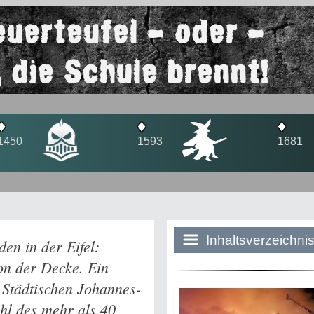
euerteufel - oder -
, die Schule brennt!
♦
♦
♦
1593
1681
180
Inhaltsverzeichni
en in der Eifel:
on der Decke. Ein
 Städtischen Johannes-
Historie:
l des mehr als 40
Die dunkle Sei