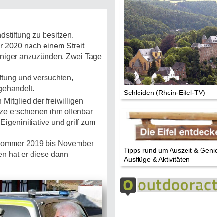
ndstiftung zu besitzen.
r 2020 nach einem Streit
uniger anzuzünden. Zwei Tage
ftung und versuchten,
gehandelt.
Schleiden (Rhein-Eifel-TV)
Mitglied der freiwilligen
ze erschienen ihm offenbar
Eigeninitiative und griff zum
m Sommer 2019 bis November
Tipps rund um Auszeit & Geni
n hat er diese dann
Ausflüge & Aktivitäten