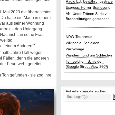
Radio EU: Bewährungsstrafe
Express: Horror-Brandserie
6. Mai 2020 die überraschten
AN: Unter Tränen Serie von
 Da hatte ein Mann in einem
Brandstiftungen gestanden
 war aus seiner Wohnung
 korrekt - den Untergang
-Nachricht an seine Frau
NRW-Tourismus
weilte:
Wikipedia: Schleiden
bei einem Anderen!"
Wikivoyage
nhalb Jahre Haft wegen
Wandern rund um Schleiden
ei Fällen, denn die anderen
Tempelchen, Schleiden
der Feuerwehr gerettet
(Google Street View 360º)
n Ton gefunden - sie zog ihre
Auf
eifelkrimi.de
suchen: