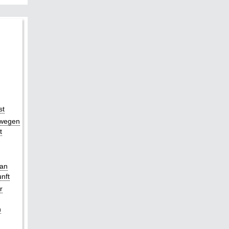
st
 wegen
t
 an
nft
r
n