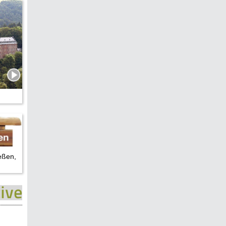
eßen,