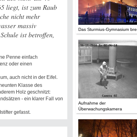
5 liegt, ist zum Raub
Mythen, Märc
lche nicht mehr
Legenden (202
wasser massiv
Das Sturmius-Gymnasium bre
Schule ist betroffen,
Sightseeing:
Die Eifel entd
Eifelevents
ine Penne einfach
enz oder einen
Eifelkarte:
m, auch nicht in der Eifel.
Drehorte & Ta
r neunten Klasse des
nderem Holz geschnitzt:
Eifelkrimi: Kei
ndsätzen - ein klarer Fall von
Gutenachtges
Aufnahme der
Überwachungskamera
Die Autoren
tifter gefasst.
TV & Kino