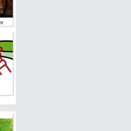
edreht?
ng