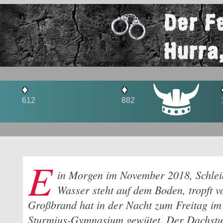
Der F
Hurra
♦
♦
882
1450
E
in Morgen im November 2018, Schleid
Wasser steht auf dem Boden, tropft v
Großbrand hat in der Nacht zum Freitag im
Sturmius-Gymnasium gewütet. Der Dachstuh