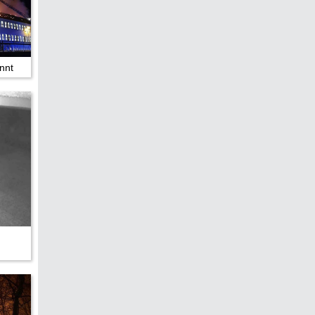
hen &
5)
nnt
ecken
torte
ne
chichte