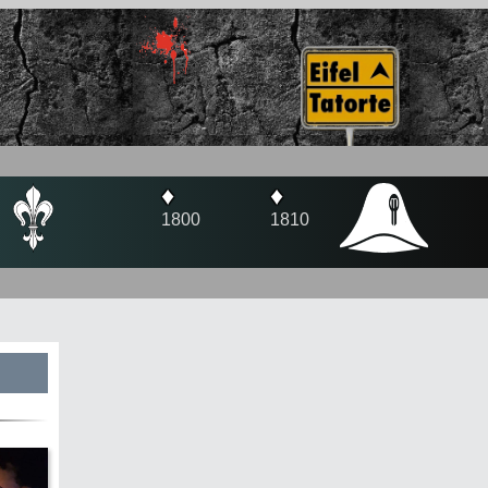
♦
♦
0
1810
1920
s
te