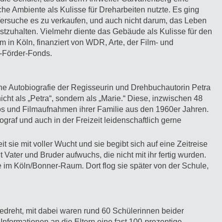
che Ambiente als Kulisse für Dreharbeiten nutzte. Es ging
Versuche es zu verkaufen, und auch nicht darum, das Leben
festzuhalten. Vielmehr diente das Gebäude als Kulisse für den
m in Köln, finanziert von WDR, Arte, der Film- und
-Förder-Fonds.
eine Autobiografie der Regisseurin und Drehbuchautorin Petra
icht als „Petra“, sondern als „Marie.“ Diese, inzwischen 48
otos und Filmaufnahmen ihrer Familie aus den 1960er Jahren.
graf und auch in der Freizeit leidenschaftlich gerne
eit sie mit voller Wucht und sie begibt sich auf eine Zeitreise
it Vater und Bruder aufwuchs, die nicht mit ihr fertig wurden.
e im Köln/Bonner-Raum. Dort flog sie später von der Schule,
edreht, mit dabei waren rund 60 Schülerinnen beider
nformationen an die Eltern eine fast 100-prozentige