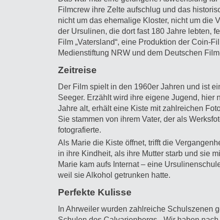
Filmcrew ihre Zelte aufschlug und das historis
nicht um das ehemalige Kloster, nicht um die 
der Ursulinen, die dort fast 180 Jahre lebten, 
Film „Vatersland“, eine Produktion der Coin-Fil
Medienstiftung NRW und dem Deutschen Film
Zeitreise
Der Film spielt in den 1960er Jahren und ist 
Seeger. Erzählt wird ihre eigene Jugend, hier n
Jahre alt, erhält eine Kiste mit zahlreichen F
Sie stammen von ihrem Vater, der als Werksfoto
fotografierte.
Als Marie die Kiste öffnet, trifft die Vergangenh
in ihre Kindheit, als ihre Mutter starb und sie m
Marie kam aufs Internat – eine Ursulinenschul
weil sie Alkohol getrunken hatte.
Perfekte Kulisse
In Ahrweiler wurden zahlreiche Schulszenen g
Schulen des Calvarienbergs. „Wir haben nach I