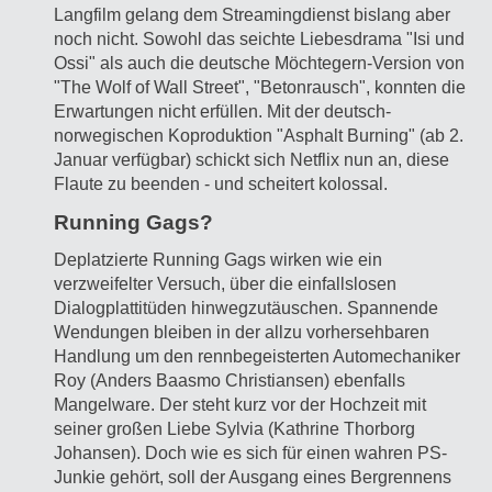
Langfilm gelang dem Streamingdienst bislang aber
noch nicht. Sowohl das seichte Liebesdrama "Isi und
Ossi" als auch die deutsche Möchtegern-Version von
"The Wolf of Wall Street", "Betonrausch", konnten die
Erwartungen nicht erfüllen. Mit der deutsch-
norwegischen Koproduktion "Asphalt Burning" (ab 2.
Januar verfügbar) schickt sich Netflix nun an, diese
Flaute zu beenden - und scheitert kolossal.
Running Gags?
Deplatzierte Running Gags wirken wie ein
verzweifelter Versuch, über die einfallslosen
Dialogplattitüden hinwegzutäuschen. Spannende
Wendungen bleiben in der allzu vorhersehbaren
Handlung um den rennbegeisterten Automechaniker
Roy (Anders Baasmo Christiansen) ebenfalls
Mangelware. Der steht kurz vor der Hochzeit mit
seiner großen Liebe Sylvia (Kathrine Thorborg
Johansen). Doch wie es sich für einen wahren PS-
Junkie gehört, soll der Ausgang eines Bergrennens