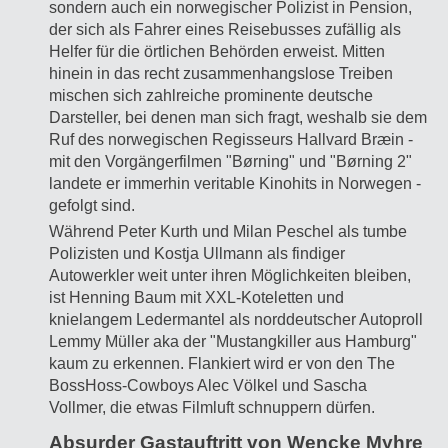
sondern auch ein norwegischer Polizist in Pension,
der sich als Fahrer eines Reisebusses zufällig als
Helfer für die örtlichen Behörden erweist. Mitten
hinein in das recht zusammenhangslose Treiben
mischen sich zahlreiche prominente deutsche
Darsteller, bei denen man sich fragt, weshalb sie dem
Ruf des norwegischen Regisseurs Hallvard Bræin -
mit den Vorgängerfilmen "Børning" und "Børning 2"
landete er immerhin veritable Kinohits in Norwegen -
gefolgt sind.
Während Peter Kurth und Milan Peschel als tumbe
Polizisten und Kostja Ullmann als findiger
Autowerkler weit unter ihren Möglichkeiten bleiben,
ist Henning Baum mit XXL-Koteletten und
knielangem Ledermantel als norddeutscher Autoproll
Lemmy Müller aka der "Mustangkiller aus Hamburg"
kaum zu erkennen. Flankiert wird er von den The
BossHoss-Cowboys Alec Völkel und Sascha
Vollmer, die etwas Filmluft schnuppern dürfen.
Absurder Gastauftritt von Wencke Myhre