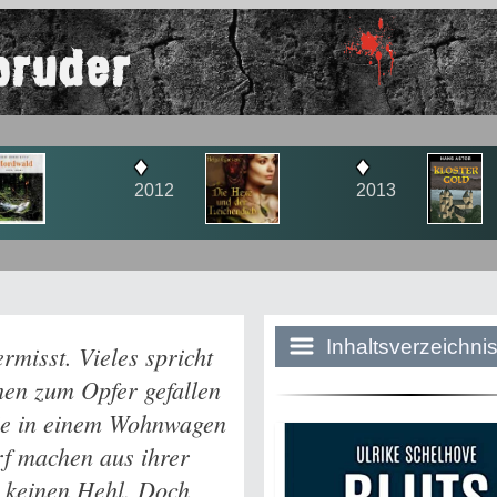
bruder
♦
2013
2
Inhaltsverzeichni
rmisst. Vieles spricht
hen zum Opfer gefallen
lie in einem Wohnwagen
Historie:
rf machen aus ihrer
Die dunkle Sei
' keinen Hehl. Doch