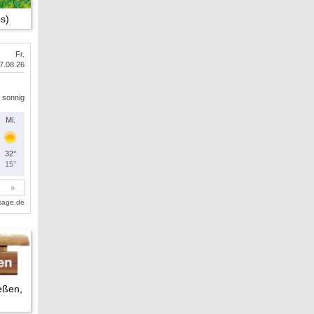
s)
eßen,