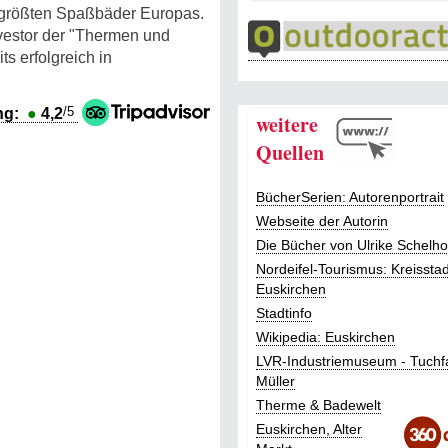
r größten Spaßbäder Europas.
vestor der "Thermen und
s erfolgreich in
/5
ng:
●
4,2
weitere
Quellen
BücherSerien: Autorenportrait
Webseite der Autorin
Die Bücher von Ulrike Schelh
Nordeifel-Tourismus: Kreisstad
Euskirchen
Stadtinfo
Wikipedia: Euskirchen
LVR-Industriemuseum - Tuchf
Müller
Therme & Badewelt
Euskirchen, Alter