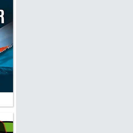
hen &
5)
ecken
torte
ne
chichte