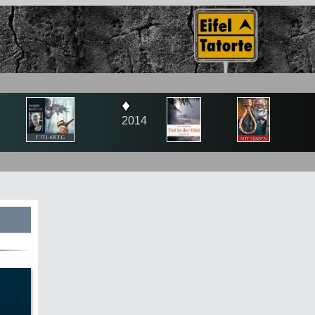
♦
♦
014
2015
s
te