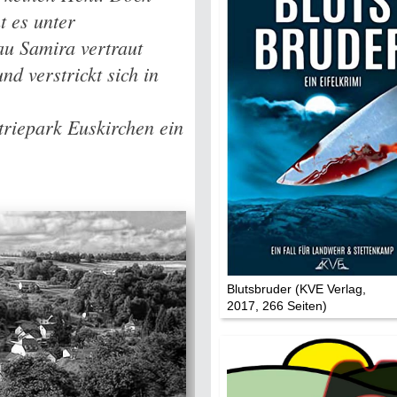
Mythen, Märc
t es unter
Legenden (202
au Samira vertraut
nd verstrickt sich in
Sightseeing:
Die Eifel entd
triepark Euskirchen ein
Eifelevents
Eifelkarte:
Drehorte & Ta
Eifelkrimi: Kei
Gutenachtges
Blutsbruder (KVE Verlag,
Die Autoren
2017, 266 Seiten)
TV & Kino