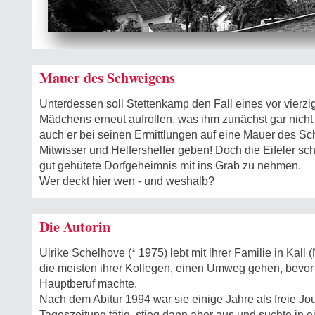
Mauer des Schweigens
Unterdessen soll Stettenkamp den Fall eines vor vier
Mädchens erneut aufrollen, was ihm zunächst gar nicht
auch er bei seinen Ermittlungen auf eine Mauer des S
Mitwisser und Helfershelfer geben! Doch die Eifeler sc
gut gehütete Dorfgeheimnis mit ins Grab zu nehmen.
Wer deckt hier wen - und weshalb?
Die Autorin
Ulrike Schelhove (* 1975) lebt mit ihrer Familie in Kall 
die meisten ihrer Kollegen, einen Umweg gehen, bevor
Hauptberuf machte.
Nach dem Abitur 1994 war sie einige Jahre als freie Jou
Tageszeitung tätig, stieg dann aber aus und suchte in e