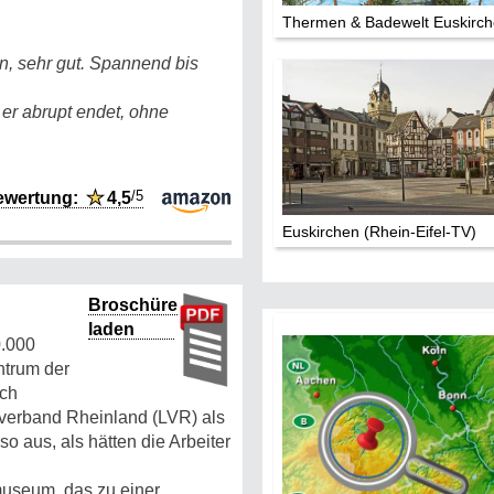
Thermen & Badewelt Euskirc
en, sehr gut. Spannend bis
 er abrupt endet, ohne
/5
ewertung:
★
4,5
Euskirchen (Rhein-Eifel-TV)
Broschüre
laden
0.000
ntrum der
ach
verband Rheinland (LVR) als
 aus, als hätten die Arbeiter
museum, das zu einer