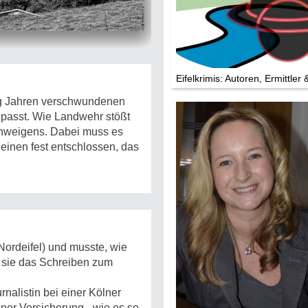
Die Stars:
Wer hat wo g
Mediathek
Eifelkrimis: Autoren, Ermittler 
Impressum
Datenschutz
zig Jahren verschwundenen
 passt. Wie Landwehr stößt
chweigens. Dabei muss es
heinen fest entschlossen, das
(Nordeifel) und musste, wie
 sie das Schreiben zum
rnalistin bei einer Kölner
iner Versicherung - wie es so