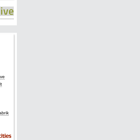
ove
t
abrik