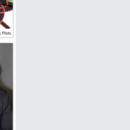
edreht?
& Plots