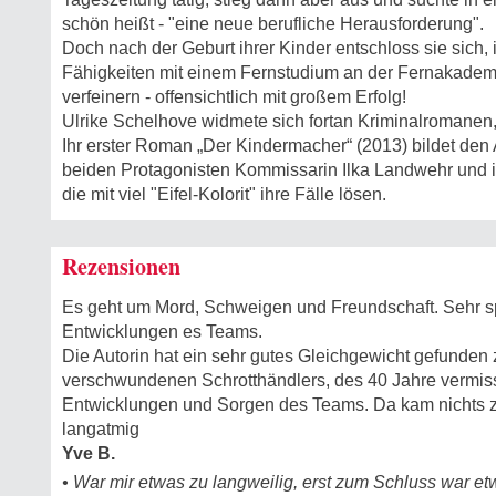
schön heißt - "eine neue berufliche Herausforderung".
Doch nach der Geburt ihrer Kinder entschloss sie sich, i
Fähigkeiten mit einem Fernstudium an der Fernakadem
verfeinern - offensichtlich mit großem Erfolg!
Ulrike Schelhove widmete sich fortan Kriminalromanen, 
Ihr erster Roman „Der Kindermacher“ (2013) bildet den 
beiden Protagonisten Kommissarin Ilka Landwehr und 
die mit viel "Eifel-Kolorit" ihre Fälle lösen.
Rezensionen
Es geht um Mord, Schweigen und Freundschaft. Sehr s
Entwicklungen es Teams.
Die Autorin hat ein sehr gutes Gleichgewicht gefunden
verschwundenen Schrotthändlers, des 40 Jahre vermi
Entwicklungen und Sorgen des Teams. Da kam nichts z
langatmig
Yve B.
• War mir etwas zu langweilig, erst zum Schluss war e