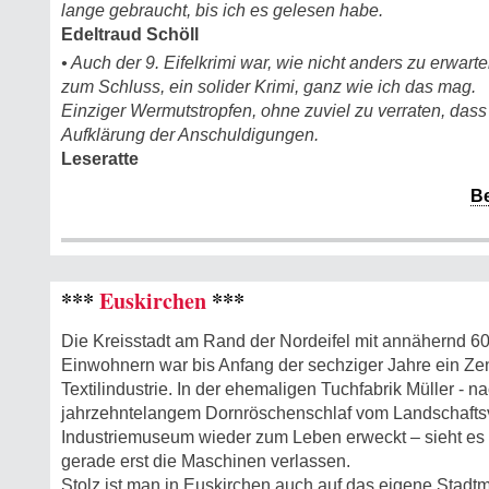
lange gebraucht, bis ich es gelesen habe.
Edeltraud Schöll
• Auch der 9. Eifelkrimi war, wie nicht anders zu erwart
zum Schluss, ein solider Krimi, ganz wie ich das mag.
Einziger Wermutstropfen, ohne zuviel zu verraten, dass
Aufklärung der Anschuldigungen.
Leseratte
B
***
Euskirchen
***
Die Kreisstadt am Rand der Nordeifel mit annähernd 6
Einwohnern war bis Anfang der sechziger Jahre ein Ze
Textilindustrie. In der ehemaligen Tuchfabrik Müller - n
jahrzehntelangem Dornröschenschlaf vom Landschafts
Industriemuseum wieder zum Leben erweckt – sieht es so
gerade erst die Maschinen verlassen.
Stolz ist man in Euskirchen auch auf das eigene Stadt