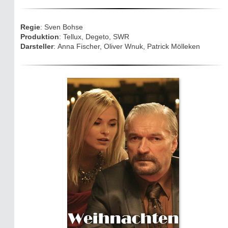
Eifelkarte:
Regie
: Sven Bohse
Drehorte & Tatorte
Produktion
: Tellux, Degeto, SWR
Darsteller
: Anna Fischer, Oliver Wnuk, Patrick Mölleken
Eifelkrimi: Keine Gutenachtgeschichte
Die Autoren
TV & Kino
Die Stars:
Wer hat wo gedreht?
Mediathek
Impressum
Datenschutz