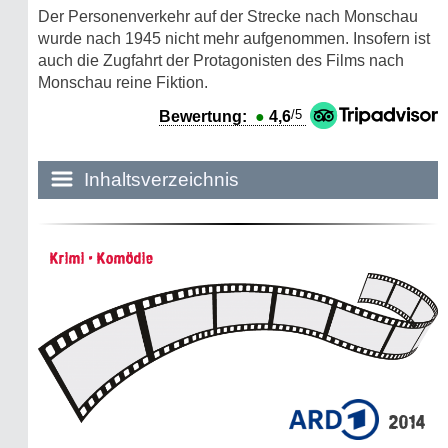
Der Personenverkehr auf der Strecke nach Monschau
wurde nach 1945 nicht mehr aufgenommen. Insofern ist
auch die Zugfahrt der Protagonisten des Films nach
Monschau reine Fiktion.
/5
Bewertung:
●
4,6
Inhaltsverzeichnis
Historie:
Krimi • Komödie
Die dunkle Seite
Mythen, Märchen & Legenden (2025)
Sightseeing:
Die Eifel entdecken
2014
Eifelevents