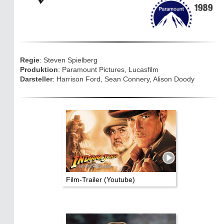
1989
Eifelkarte:
Drehorte & Tatorte
Eifelkrimi: Keine Gutenachtgeschichte
Regie
: Steven Spielberg
Die Autoren
Produktion
: Paramount Pictures, Lucasfilm
Darsteller
: Harrison Ford, Sean Connery, Alison Doody
TV & Kino
Die Stars:
Wer hat wo gedreht?
Mediathek
Impressum
Film-Trailer (Youtube)
Datenschutz