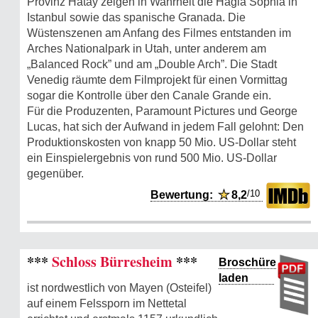
Provinz Hatay zeigen in Wahrheit die Hagia Sophia in
Istanbul sowie das spanische Granada. Die
Wüstenszenen am Anfang des Filmes entstanden im
Arches Nationalpark in Utah, unter anderem am
„Balanced Rock” und am „Double Arch”. Die Stadt
Venedig räumte dem Filmprojekt für einen Vormittag
sogar die Kontrolle über den Canale Grande ein.
Für die Produzenten, Paramount Pictures und George
Lucas, hat sich der Aufwand in jedem Fall gelohnt: Den
Produktionskosten von knapp 50 Mio. US-Dollar steht
ein Einspielergebnis von rund 500 Mio. US-Dollar
gegenüber.
/10
Bewertung:
★
8,2
***
Schloss Bürresheim
***
Broschüre
laden
ist nordwestlich von Mayen (Osteifel)
auf einem Felssporn im Nettetal