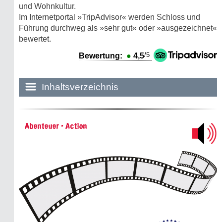
und Wohnkultur.
Im Internetportal »TripAdvisor« werden Schloss und
Führung durchweg als »sehr gut« oder »ausgezeichnet«
bewertet.
/5
Bewertung:
●
4,5
Inhaltsverzeichnis
Historie:
Abenteuer • Action
Die dunkle Seite
Mythen, Märchen & Legenden (2025)
Sightseeing:
Die Eifel entdecken
Eifelevents