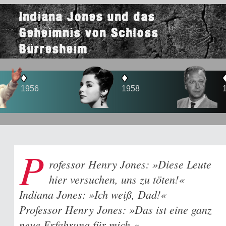
Indiana Jones und das
Geheimnis von Schloss
Bürresheim
♦
♦
♦
1958
1960
1965
P
rofessor Henry Jones: »Diese Leute
hier versuchen, uns zu töten!«
Indiana Jones: »Ich weiß, Dad!«
Professor Henry Jones: »Das ist eine ganz
neue Erfahrung für mich.«