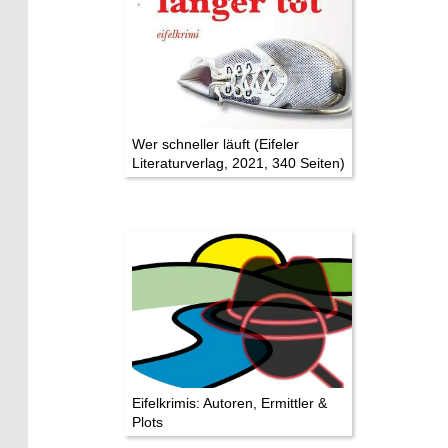
Eifelkarte:
Drehorte & Tatorte
Eifelkrimi: Keine Gutenachtgeschichte
Die Autoren
Wer schneller läuft (Eifeler
Literaturverlag, 2021, 340 Seiten)
TV & Kino
Die Stars:
Wer hat wo gedreht?
Mediathek
Impressum
Datenschutz
Eifelkrimis: Autoren, Ermittler &
Plots