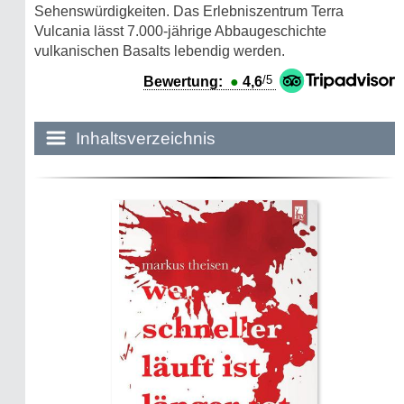
Sehenswürdigkeiten. Das Erlebniszentrum Terra
Vulcania lässt 7.000-jährige Abbaugeschichte
vulkanischen Basalts lebendig werden.
/5
Bewertung:
●
4,6
Inhaltsverzeichnis
Historie:
Die dunkle Seite
Mythen, Märchen & Legenden (2025)
Sightseeing:
Die Eifel entdecken
Eifelevents