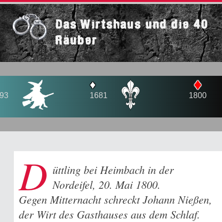
Das Wirtshaus und die 40
Räuber
♦
♦
♦
1681
1800
1810
D
üttling bei Heimbach in der
Nordeifel, 20. Mai 1800.
Gegen Mitternacht schreckt Johann Nießen,
der Wirt des Gasthauses aus dem Schlaf.