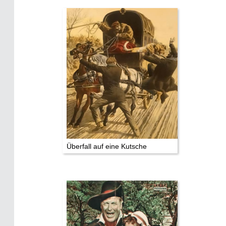
Historie:
Die dunkle Seite
Mythen, Märchen & Legenden (2025)
Sightseeing:
Die Eifel entdecken
Eifelevents
Eifelkarte:
Drehorte & Tatorte
Überfall auf eine Kutsche
Eifelkrimi: Keine Gutenachtgeschichte
Die Autoren
TV & Kino