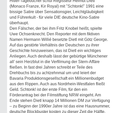
Hitler-Tagebücher schuf Regisseur Helmut Dietl
(Monaco Franze, Kir Royal) mit "Schtonk!" 1991 eine
bissige Satire über Sensationsgier, Leichtgläubigkeit
und Führerkult - für viele DIE deutsche Kino-Satire
überhaupt.
Den Fälscher, der bei ihm Fritz Knobel heißt, spielte
Uwe Ochsenknecht. Den Reporter mit dem fiktiven
Namen Hermann Willié besetzte Dietl mit Götz George.
Auf das gestörte Verhältnis der Deutschen zu ihrer
Geschichte hinzuweisen, das ist Dietl ein wichtiges
Anliegen. Auch deshalb lässt der gebürtige Münchener
all’ sein Herzblut in die Verfilmung der Stern-Affäre
fließen. In fast drei Jahren schreibt er Teile des
Drehbuchs bis zu achtzehnmal um und leiert der
Bavaria Produktionsgesellschaft ein Millionenbudget
aus den Rippen. Auch aus Nordrhein-Westfalen fließt
Geld. Schtonk! ist der erste Film, für den ein
Förderantrag bei der Filmstiftung NRW eingeht. Am
Ende stehen Dietl knapp 14 Millionen DM zur Verfügung
– zu Beginn der 1990er Jahre ist das eine Hausnummer,
deutsche Blockbuster kosten zu dieser Zeit die Hälfte.