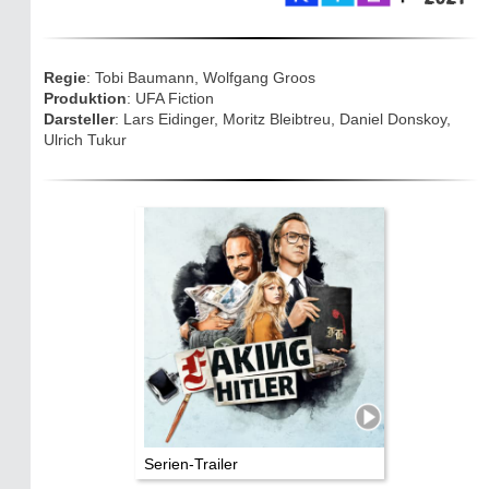
Eifelevents
Eifelkarte:
Regie
: Tobi Baumann, Wolfgang Groos
Drehorte & Tatorte
Produktion
: UFA Fiction
Darsteller
: Lars Eidinger, Moritz Bleibtreu, Daniel Donskoy,
Ulrich Tukur
Eifelkrimi: Keine Gutenachtgeschichte
Die Autoren
TV & Kino
Die Stars:
Wer hat wo gedreht?
Mediathek
Impressum
Datenschutz
Serien-Trailer