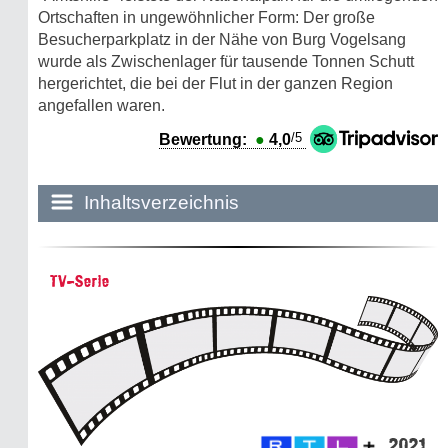
Ortschaften in ungewöhnlicher Form: Der große
Besucherparkplatz in der Nähe von Burg Vogelsang
wurde als Zwischenlager für tausende Tonnen Schutt
hergerichtet, die bei der Flut in der ganzen Region
angefallen waren.
/5
Bewertung:
●
4,0
Inhaltsverzeichnis
Historie:
TV-Serie
Die dunkle Seite
Mythen, Märchen & Legenden (2025)
Sightseeing:
Die Eifel entdecken
2021