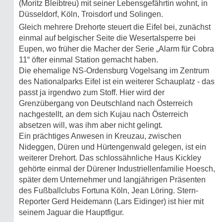
(Moritz Bleibtreu) mit seiner Lebensgefährtin wohnt, in
Düsseldorf, Köln, Troisdorf und Solingen.
Gleich mehrere Drehorte steuert die Eifel bei, zunächst
einmal auf belgischer Seite die Wesertalsperre bei
Eupen, wo früher die Macher der Serie „Alarm für Cobra
11“ öfter einmal Station gemacht haben.
Die ehemalige NS-Ordensburg Vogelsang im Zentrum
des Nationalparks Eifel ist ein weiterer Schauplatz - das
passt ja irgendwo zum Stoff. Hier wird der
Grenzübergang von Deutschland nach Österreich
nachgestellt, an dem sich Kujau nach Österreich
absetzen will, was ihm aber nicht gelingt.
Ein prächtiges Anwesen in Kreuzau, zwischen
Nideggen, Düren und Hürtengenwald gelegen, ist ein
weiterer Drehort. Das schlossähnliche Haus Kickley
gehörte einmal der Dürener Industriellenfamilie Hoesch,
später dem Unternehmer und langjährigen Präsenten
des Fußballclubs Fortuna Köln, Jean Löring. Stern-
Reporter Gerd Heidemann (Lars Eidinger) ist hier mit
seinem Jaguar die Hauptfigur.