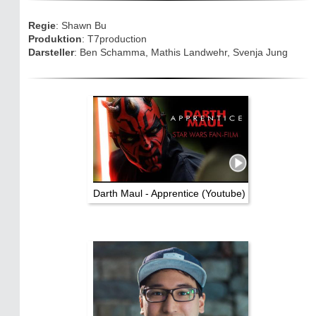
Eifelkarte:
Regie
: Shawn Bu
Drehorte & Tatorte
Produktion
: T7production
Darsteller
: Ben Schamma, Mathis Landwehr, Svenja Jung
Eifelkrimi: Keine Gutenachtgeschichte
Die Autoren
TV & Kino
Die Stars:
Wer hat wo gedreht?
Darth Maul - Apprentice (Youtube)
Mediathek
Impressum
Datenschutz