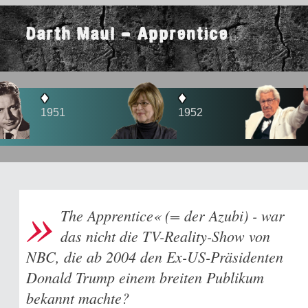
Darth Maul - Apprentice
♦
♦
1
1952
1956
»
The Apprentice« (= der Azubi) - war
das nicht die TV-Reality-Show von
NBC, die ab 2004 den Ex-US-Präsidenten
Donald Trump einem breiten Publikum
bekannt machte?