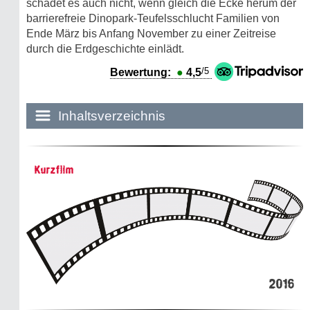
schadet es auch nicht, wenn gleich die Ecke herum der
barrierefreie Dinopark-Teufelsschlucht Familien von
Ende März bis Anfang November zu einer Zeitreise
durch die Erdgeschichte einlädt.
/5
Bewertung:
●
4,5
Inhaltsverzeichnis
Historie:
Kurzfilm
Die dunkle Seite
Mythen, Märchen & Legenden (2025)
Sightseeing:
Die Eifel entdecken
2016
Eifelevents