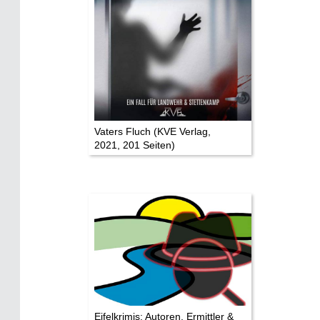
Eifelevents
Eifelkarte:
Drehorte & Tatorte
Eifelkrimi: Keine Gutenachtgeschichte
Die Autoren
Vaters Fluch (KVE Verlag,
2021, 201 Seiten)
TV & Kino
Die Stars:
Wer hat wo gedreht?
Mediathek
Impressum
Datenschutz
Eifelkrimis: Autoren, Ermittler &