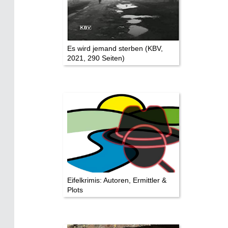
Eifelkrimi: Keine Gutenachtgeschichte
Die Autoren
Es wird jemand sterben (KBV,
2021, 290 Seiten)
TV & Kino
Die Stars:
Wer hat wo gedreht?
Mediathek
Impressum
Datenschutz
Eifelkrimis: Autoren, Ermittler &
Plots