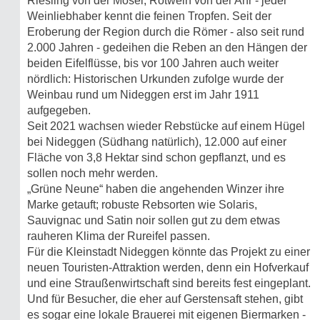
Riesling von der Mosel, Rotwein von der Ahr - jeder
Weinliebhaber kennt die feinen Tropfen. Seit der
Eroberung der Region durch die Römer - also seit rund
2.000 Jahren - gedeihen die Reben an den Hängen der
beiden Eifelflüsse, bis vor 100 Jahren auch weiter
nördlich: Historischen Urkunden zufolge wurde der
Weinbau rund um Nideggen erst im Jahr 1911
aufgegeben.
Seit 2021 wachsen wieder Rebstücke auf einem Hügel
bei Nideggen (Südhang natürlich), 12.000 auf einer
Fläche von 3,8 Hektar sind schon gepflanzt, und es
sollen noch mehr werden.
„Grüne Neune“ haben die angehenden Winzer ihre
Marke getauft; robuste Rebsorten wie Solaris,
Sauvignac und Satin noir sollen gut zu dem etwas
rauheren Klima der Rureifel passen.
Für die Kleinstadt Nideggen könnte das Projekt zu einer
neuen Touristen-Attraktion werden, denn ein Hofverkauf
und eine Straußenwirtschaft sind bereits fest eingeplant.
Und für Besucher, die eher auf Gerstensaft stehen, gibt
es sogar eine lokale Brauerei mit eigenen Biermarken -