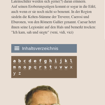
Lateinschüler werden sich gerne(?) daran erinnern.
Auf seinen Eroberungszügen kommt er sogar in die Eifel,
auch wenn er sie noch nicht so benennt. In der Region
siedeln die Kelten-Stämme der Treverer, Caerosi und
Eburonen, von den Römern Gallier genannt. Caesar hetzt
ihnen seine Legionäre auf den Hals und bemerkt trocken:
"Ich kam, sah und siegte" (veni, vidi, vici)
Inhaltsverzeichnis
a
b
c
d
e
f
g
h
i
j
k
l
Historie:
m
n
o
p
q
r
s
t
u
v
w
x
Die dunkle Seite
y z
Mythen, Märchen &
Legenden (2025)
Sightseeing:
Die Eifel entdecken