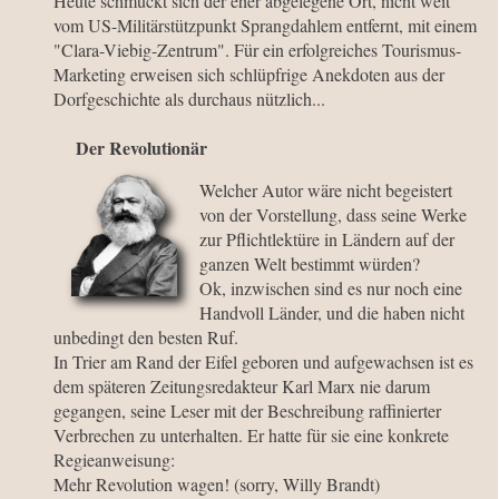
Heute schmückt sich der eher abgelegene Ort, nicht weit
vom US-Militärstützpunkt Sprangdahlem entfernt, mit einem
"Clara-Viebig-Zentrum". Für ein erfolgreiches Tourismus-
Marketing erweisen sich schlüpfrige Anekdoten aus der
Dorfgeschichte als durchaus nützlich...
Der Revolutionär
Welcher Autor wäre nicht begeistert
von der Vorstellung, dass seine Werke
zur Pflichtlektüre in Ländern auf der
ganzen Welt bestimmt würden?
Ok, inzwischen sind es nur noch eine
Handvoll Länder, und die haben nicht
unbedingt den besten Ruf.
In Trier am Rand der Eifel geboren und aufgewachsen ist es
dem späteren Zeitungsredakteur Karl Marx nie darum
gegangen, seine Leser mit der Beschreibung raffinierter
Verbrechen zu unterhalten. Er hatte für sie eine konkrete
Regieanweisung:
Mehr Revolution wagen! (sorry, Willy Brandt)