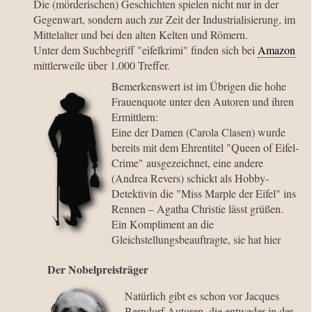
Die (mörderischen) Geschichten spielen nicht nur in der
Gegenwart, sondern auch zur Zeit der Industrialisierung, im
Mittelalter und bei den alten Kelten und Römern.
Unter dem Suchbegriff "eifelkrimi" finden sich bei
Amazon
mittlerweile über 1.000 Treffer.
Bemerkenswert ist im Übrigen die hohe
Frauenquote unter den Autoren und ihren
Ermittlern:
Eine der Damen (Carola Clasen) wurde
bereits mit dem Ehrentitel "Queen of Eifel-
Crime" ausgezeichnet, eine andere
(Andrea Revers) schickt als Hobby-
Detektivin die "Miss Marple der Eifel" ins
Rennen – Agatha Christie lässt grüßen.
Ein Kompliment an die
Gleichstellungsbeauftragte, sie hat hier
wohl ganze Arbeit geleistet!
Der Nobelpreisträger
weitere Infos zu den Eifelkrimis
...
Natürlich gibt es schon vor Jacques
Berndorf Autoren, die entweder in der