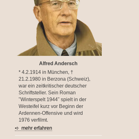
Eifelevents
Eifelkarte:
Drehorte & Tatorte
Eifelkrimi: Keine
Gutenachtgeschichte
Die Autoren
Alfred Andersch
* 4.2.1914 in München, †
21.2.1980 in Berzona (Schweiz),
TV & Kino
war ein zeitkritischer deutscher
Schriftsteller. Sein Roman
"Winterspelt 1944" spielt in der
Die Stars:
Westeifel kurz vor Beginn der
Wer hat wo gedreht?
Ardennen-Offensive und wird
Mediathek
1976 verfilmt.
➪ mehr erfahren
Impressum
Datenschutz