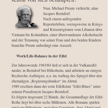
Nun, Michael Preute vielleicht, alias
Jacques Berndorf.
Nach einem aufregenden
Reporterleben, vorzugsweise in Kriegs-
und Krisenregionen vom Libanon über
Vietnam bis Kolumbien, einer überwundenen Alkoholsucht
und der Trennung von seiner Frau und den beiden Kindern
brauchte Preute unbedingt eine Auszeit.
Work/Life-Balance in der Eifel
Zur Jahreswende 1983/84 ließ er sich in der Vulkaneifel
nieder, in Berndorf bei Hillesheim, und arbeitete an einigen
Recherche-Aufträgen, u.a. im Auftrag des Spiegel über den
ehemaligen „Regierungsbunker“ im Ahrtal.
1989 erschien dann der erste Eifelkrimi "Eifel-Blues" unter
seinem Pseudonym Jacques Berndorf.
Es folgten insgesamt 22 Bände, die Gesamtauflage der Eifel-
Reihe liegt bei über sechs Millionen. Alle Romane spielen
rund um Hillesheim, zwischen Gerolstein, dem Ahrtal und