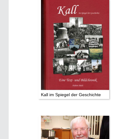
Historie:
Die dunkle Seite
Mythen, Märchen & Legenden (2025)
Sightseeing:
Die Eifel entdecken
Eifelevents
Eifelkarte:
Drehorte & Tatorte
Kall im Spiegel der Geschichte
Eifelkrimi: Keine Gutenachtgeschichte
Die Autoren
TV & Kino