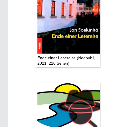
Eifelevents
Eifelkarte:
Drehorte & Tatorte
Eifelkrimi: Keine Gutenachtgeschichte
Die Autoren
Ende einer Lesereise (Neopubli,
2021, 220 Seiten)
TV & Kino
Die Stars:
Wer hat wo gedreht?
Mediathek
Impressum
Datenschutz