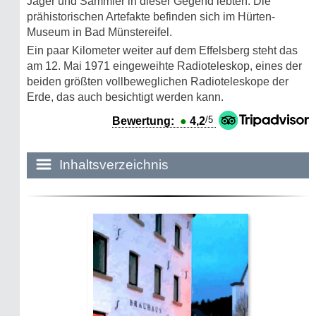
Jäger und Sammler in dieser Gegend lebten. Die
prähistorischen Artefakte befinden sich im Hürten-
Museum in Bad Münstereifel.
Ein paar Kilometer weiter auf dem Effelsberg steht das
am 12. Mai 1971 eingeweihte Radioteleskop, eines der
beiden größten vollbeweglichen Radioteleskope der
Erde, das auch besichtigt werden kann.
/5
Bewertung:
●
4,2
Inhaltsverzeichnis
Historie:
Die dunkle Seite
Mythen, Märchen & Legenden (2025)
Sightseeing:
Die Eifel entdecken