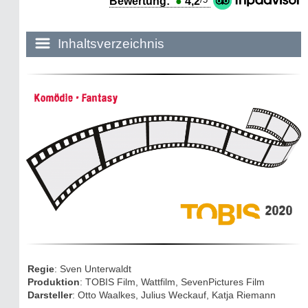
Bewertung:
●
4,2
Inhaltsverzeichnis
Historie:
Komödie • Fantasy
Die dunkle Seite
Mythen, Märchen & Legenden (2025)
Sightseeing:
Die Eifel entdecken
2020
Eifelevents
Eifelkarte:
Regie
: Sven Unterwaldt
Drehorte & Tatorte
Produktion
: TOBIS Film, Wattfilm, SevenPictures Film
Darsteller
: Otto Waalkes, Julius Weckauf, Katja Riemann
Eifelkrimi: Keine Gutenachtgeschichte