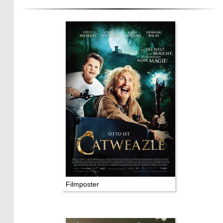
Die Autoren
TV & Kino
Die Stars:
Wer hat wo gedreht?
Mediathek
Impressum
Datenschutz
Filmposter