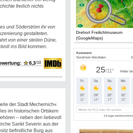
ichte freilich nichts
nnes und Söderström ihr von
Drehort Freilichtmuseum
zenierung gestalteten.
(GoogleMaps)
ahrt von einer steilen Düne,
ktvoll ins Bild kommen.
/10
ewertung:
★
6,3
Perle der Stadt Mechernich«
s im historischen Ortskern
ehören – neben den liebevoll
kirche Sankt Severin aus der
sitz befindliche Burg aus