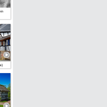
ein
e)