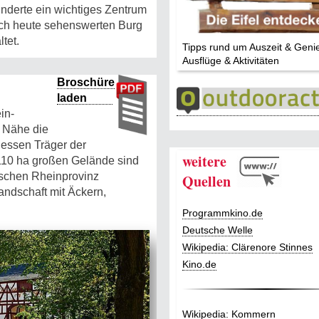
nderte ein wichtiges Zentrum
och heute sehenswerten Burg
tet.
Tipps rund um Auszeit & Geni
Ausflüge & Aktivitäten
Broschüre
laden
in-
r Nähe die
dessen Träger der
weitere
110 ha großen Gelände sind
ischen Rheinprovinz
Quellen
andschaft mit Äckern,
Programmkino.de
Deutsche Welle
Wikipedia: Clärenore Stinnes
Kino.de
Wikipedia: Kommern