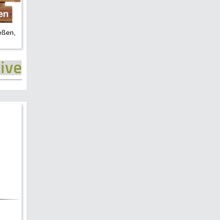
eßen,