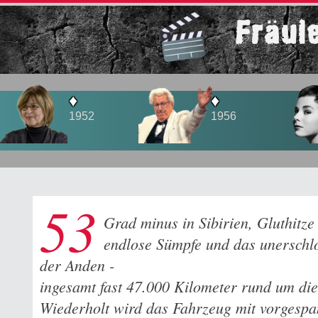
Fräul
♦
♦
1956
1958
53
Grad minus in Sibirien, Gluthitze
endlose Sümpfe und das unerschl
der Anden -
ingesamt fast 47.000 Kilometer rund um die
Wiederholt wird das Fahrzeug mit vorgesp