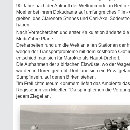
90 Jahre nach der Ankunft der Weltumrunder in Berlin 
Moeller bei ihrem Dokudrama auf umfangreiches Film- 
greifen, das Clärenore Stinnes und Carl-Axel Söderst
haben.
Nach Vorrecherchen und erster Kalkulation änderte die 
Media" ihre Pläne:
Dreharbeiten rund um die Welt an allen Stationen der 
wegen der Transportprobleme mit dem kostbaren Oldtime
entschied man sich für Marokko als Haupt-Drehort.
Die Aufnahmen der sibirischen Eiswüste, wo der Wagen
wurden in Düren gedreht. Dort fand sich ein Privatgelä
Sumpfinseln, auf denen Birken stehen.
"Im Freilichtmuseum Kommern liefert das Ambiente das 
Regisseurin von Moeller. "Da springt einen die Vergan
jedem Ziegel an."