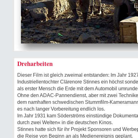
Dreharbeiten
Dieser Film ist gleich zweimal entstanden: Im Jahr 1927
Industriellentochter Clärenore Stinnes ein höchst sond
als erster Mensch die Erde mit dem Automobil umrunde
Ohne den ADAC-Pannendienst, aber mit zwei Techniker
dem namhaften schwedischen Stummfilm-Kameramann 
es nach langer Vorbereitung endlich los.
Im Jahr 1931 kam Söderströms einstündige Dokumentati
durch zwei Welten« in die deutschen Kinos.
Stinnes hatte sich für ihr Projekt Sponsoren und Werbe
die Reise von Beginn an als Medienereignis geplant.