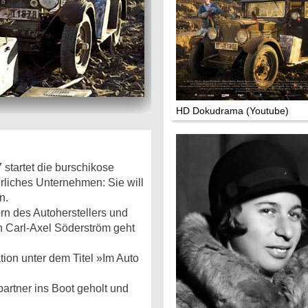
Die Stars:
Wer hat wo g
Mediathek
Impressum
Datenschutz
HD Dokudrama (Youtube)
 startet die burschikose
erliches Unternehmen: Sie will
n.
n des Autoherstellers und
Carl-Axel Söderström geht
on unter dem Titel »Im Auto
partner ins Boot geholt und