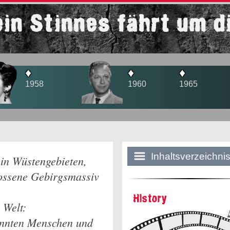
ein Stinnes fährt um d
♦
♦
♦
1960
1965
1966
Inhaltsverzeichni
 in Wüstengebieten,
ossene Gebirgsmassiv
Historie:
History
 Welt:
Die dunkle Sei
annten Menschen und