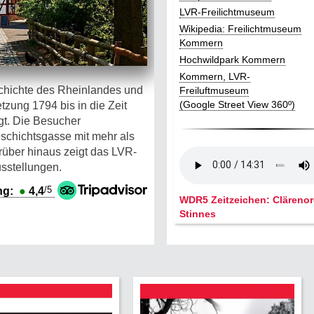
LVR-Freilichtmuseum
Wikipedia: Freilichtmuseum
Kommern
Hochwildpark Kommern
Kommern, LVR-
schichte des Rheinlandes und
Freiluftmuseum
(Google Street View 360º)
zung 1794 bis in die Zeit
t. Die Besucher
schichtsgasse mit mehr als
ber hinaus zeigt das LVR-
sstellungen.
/5
ng:
●
4,4
WDR5 Zeitzeichen: Clärenor
Stinnes