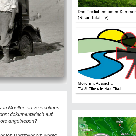
Das Freilichtmuseum Komme
(Rhein-Eifel-TV)
Mord mit Aussicht:
TV & Filme in der Eifel
von Moeller ein vorsichtiges
konnt dokumentarisch auf.
nore angetrieben?
senten Darsteller ein wenig