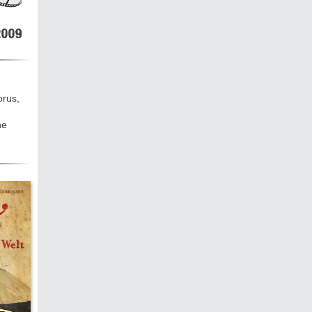
hen &
5)
009
ecken
orus,
ne
torte
ne
chichte