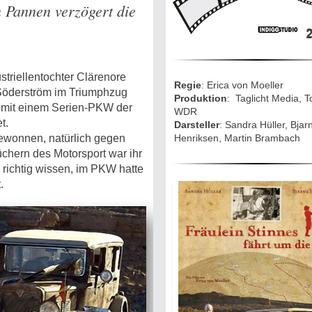
Mythen, Märc
 Pannen verzögert die
Legenden (202
2
Sightseeing:
Die Eifel entd
striellentochter Clärenore
Regie
: Erica von Moeller
Söderström im Triumphzug
Produktion
: Taglicht Media, T
Eifelevents
ie mit einem Serien-PKW der
WDR
t.
Darsteller
: Sandra Hüller, Bjar
gewonnen, natürlich gegen
Henriksen, Martin Brambach
Eifelkarte:
chern des Motorsport war ihr
Drehorte & Ta
l richtig wissen, im PKW hatte
.
Eifelkrimi: Kei
Gutenachtges
Die Autoren
TV & Kino