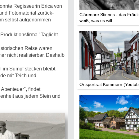
konnte Regisseurin Erica von
und Fotomaterial zurück­
Clärenore Stinnes - das Fräul
röm selbst aufgenommen
weiß, was es will
Produktionsfirma "Taglicht
historischen Reise waren
r nicht realisierbar. Deshalb
 im Sumpf stecken bleibt,
nde mit Teich und
Ortsportrait Kommern (Youtub
Abenteuer", findet
genheit aus jedem Stein und