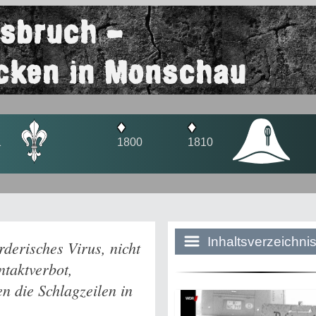
usbruch -
cken in Monschau
♦
♦
♦
1810
1920
1944
Inhaltsverzeichni
rderisches Virus, nicht
ntaktverbot,
n die Schlagzeilen in
Historie:
Die dunkle Sei