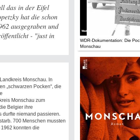
l das in der Eifel
Mythen, Märc
petzky hat die schon
Legenden (202
1962 ausgegraben und
fentlicht - "just in
Sightseeing:
WDR-Dokumentation: Die Poc
Die Eifel entd
Monschau
Eifelevents
Eifelkarte:
 Landkreis Monschau. In
Drehorte & Ta
en „schwarzen Pocken“, die
ie
Eifelkrimi: Kei
ndkreis Monschau zum
Gutenachtges
die Belgier ihre
 durfte niemand passieren.
Die Autoren
 starb. 700 Menschen mussten
 1962 konnten die
TV & Kino