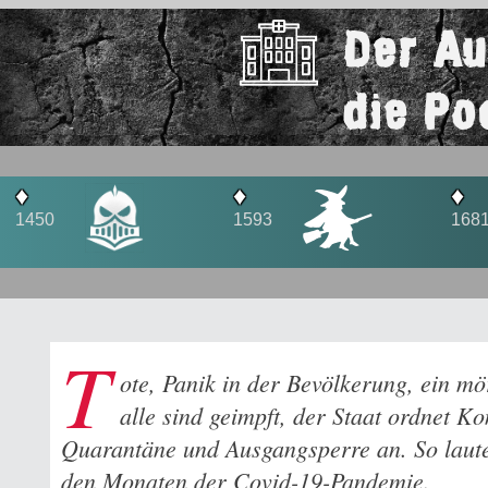
Der A
die Po
♦
♦
1681
1800
T
ote, Panik in der Bevölkerung, ein mö
alle sind geimpft, der Staat ordnet Ko
Quarantäne und Ausgangsperre an. So laute
den Monaten der Covid-19-Pandemie.