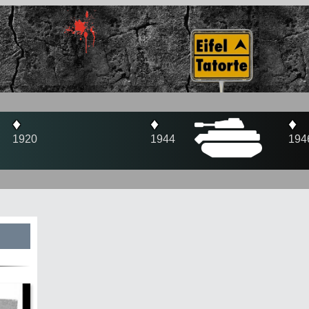
♦
♦
1946
1947
s
te