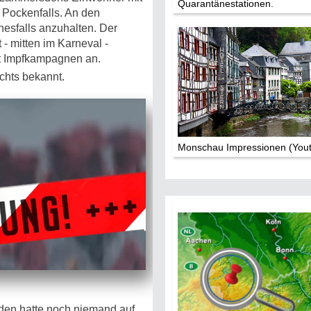
Quarantänestationen.
 Pockenfalls. An den
esfalls anzuhalten. Der
- mitten im Karneval -
gst Impfkampagnen an.
chts bekannt.
Monschau Impressionen (You
 den hatte noch niemand auf