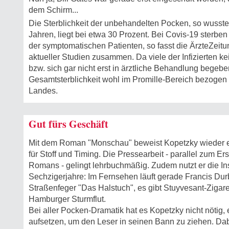
dem Schirm...
Die Sterblichkeit der unbehandelten Pocken, so wusst
Jahren, liegt bei etwa 30 Prozent. Bei Covis-19 sterben
der symptomatischen Patienten, so fasst die ÄrzteZeitu
aktueller Studien zusammen. Da viele der Infizierten 
bzw. sich gar nicht erst in ärztliche Behandlung begeben
Gesamtsterblichkeit wohl im Promille-Bereich bezogen 
Landes.
Gut fürs Geschäft
Mit dem Roman "Monschau" beweist Kopetzky wieder e
für Stoff und Timing. Die Pressearbeit - parallel zum E
Romans - gelingt lehrbuchmäßig. Zudem nutzt er die In
Sechzigerjahre: Im Fernsehen läuft gerade Francis Dur
Straßenfeger "Das Halstuch", es gibt Stuyvesant-Zigare
Hamburger Sturmflut.
Bei aller Pocken-Dramatik hat es Kopetzky nicht nötig
aufsetzen, um den Leser in seinen Bann zu ziehen. Dabei