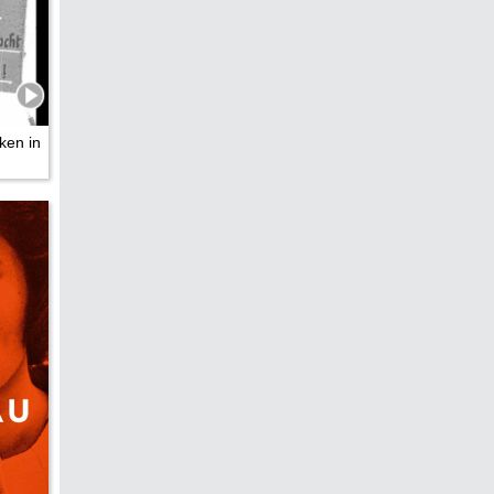
hen &
5)
ken in
ecken
torte
ne
chichte