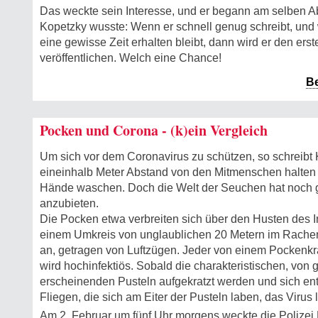
Das weckte sein Interesse, und er begann am selben 
Kopetzky wusste: Wenn er schnell genug schreibt, und
eine gewisse Zeit erhalten bleibt, dann wird er den e
veröffentlichen. Welch eine Chance!
B
Pocken und Corona - (k)ein Vergleich
Um sich vor dem Coronavirus zu schützen, so schreibt 
eineinhalb Meter Abstand von den Mitmenschen halten u
Hände waschen. Doch die Welt der Seuchen hat noch 
anzubieten.
Die Pocken etwa verbreiten sich über den Husten des Inf
einem Umkreis von unglaublichen 20 Metern im Rache
an, getragen von Luftzügen. Jeder von einem Pockenk
wird hochinfektiös. Sobald die charakteristischen, vo
erscheinenden Pusteln aufgekratzt werden und sich e
Fliegen, die sich am Eiter der Pusteln laben, das Virus 
Am 2. Februar um fünf Uhr morgens weckte die Polize