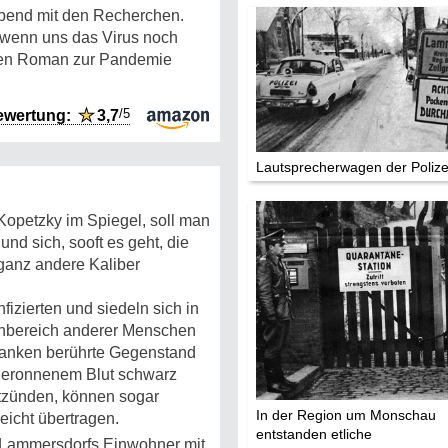
Abend mit den Recherchen.
 wenn uns das Virus noch
rsten Roman zur Pandemie
/5
ewertung:
★
3,7
Lautsprecherwagen der Polize
Kopetzky im Spiegel, soll man
nd sich, sooft es geht, die
ganz andere Kaliber
izierten und siedeln sich in
nbereich anderer Menschen
ranken berührte Gegenstand
n geronnenem Blut schwarz
ntzünden, können sogar
In der Region um Monschau
leicht übertragen.
entstanden etliche
i Lammersdorfs Einwohner mit