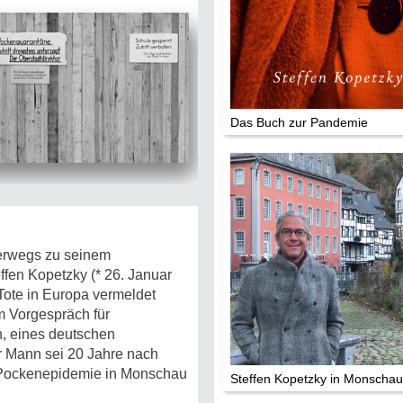
Die Stars:
Wer hat wo g
Mediathek
Das Buch zur Pandemie
Impressum
Datenschutz
terwegs zu seinem
fen Kopetzky (* 26. Januar
-Tote in Europa vermeldet
Im Vorgespräch für
n, eines deutschen
ihr Mann sei 20 Jahre nach
e Pockenepidemie in Monschau
Steffen Kopetzky in Monschau