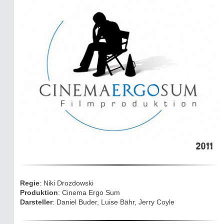
Die dunkle Seite
Mythen, Märchen & Legenden (2025)
Sightseeing:
Die Eifel entdecken
Eifelevents
Eifelkarte:
Drehorte & Tatorte
Eifelkrimi: Keine Gutenachtgeschichte
2011
Die Autoren
Regie
: Niki Drozdowski
Produktion
: Cinema Ergo Sum
TV & Kino
Darsteller
: Daniel Buder, Luise Bähr, Jerry Coyle
Die Stars: