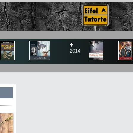
♦
♦
2014
2015
s
te