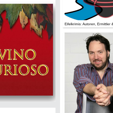
Die Stars:
Wer hat wo g
Mediathek
Eifelkrimis: Autoren, Ermittler 
Impressum
Datenschutz