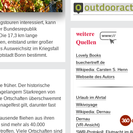
gstouren interessiert, kann
r Bundesrepublik
weitere
Die 17,3 km lange
Quellen
n, entstand unter großer
 Ausweichsitz im Kriegsfall
ptstadt Bonn bestimmt.
Lovely Books
buechertreff.de
Wikipedia: Carsten S. Henn
Webseite des Autors
 früher. Der historische
tagelangem Starkregen von
Urlaub im Ahrtal
alle Ortschaften überschwemmt
Wikivoyage
gelfest gilt, darunter fast
Wikipedia: Dernau
tausende fliehen aus ihren
Dernau
 sind mehr als 40.000
(VR-Ansicht)
offen. Viele Ortschaften sind
SWR-Protokoll: Flutnacht im A