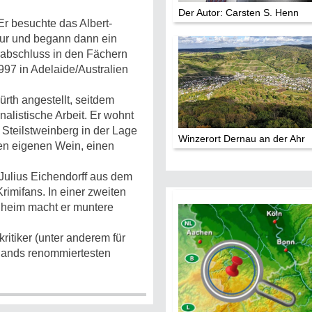
Der Autor: Carsten S. Henn
r besuchte das Albert-
tur und begann dann ein
rabschluss in den Fächern
997 in Adelaide/Australien
ürth angestellt, seitdem
rnalistische Arbeit. Er wohnt
n Steilstweinberg in der Lage
Winzerort Dernau an der Ahr
nen eigenen Wein, einen
 Julius Eichendorff aus dem
rimifans. In einer zweiten
gheim macht er muntere
itiker (unter anderem für
hlands renommiertesten