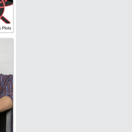
edreht?
& Plots