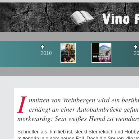
Vino 
♦
♦
2011
201
I
nmitten von Weinbergen wird ein berüh
erhängt an einer Autobahnbrücke gefu
merkwürdig: Sein weißes Hemd ist weindurc
Schneller, als ihm lieb ist, steckt Sternekoch und Hobby
mittendrin in einem neuen Fall. Doch die Spuren, die 