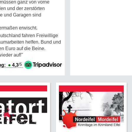
 müssen ganz von vorne
n und der zerstörten
sse und Garagen sind
hermaßen erwischt.
eutschland fahren Freiwillige
räumarbeiten helfen. Bund und
en Euro auf die Beine.
wieder auf!"
/5
ng:
●
4,3