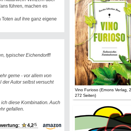
Mythen, Märc
fans führen, machen es
Legenden (202
 Toten auf ihre ganz eigene
Sightseeing:
Die Eifel entd
Eifelevents
, typischer Eichendorff!
Eifelkarte:
Drehorte & Ta
hr gerne - vor allem von
 der Autor selbst versucht
Eifelkrimi: Kei
Gutenachtges
Vino Furioso (Emons Verlag, 
272 Seiten)
Die Autoren
e ich diese Kombination. Auch
hr gefallen.
TV & Kino
/5
wertung:
★
4,2