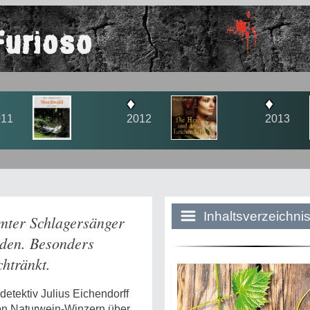
Furioso
♦
2
2013
Inhaltsverzeichni
mter Schlagersänger
nden. Besonders
htränkt.
Historie:
Die dunkle Sei
detektiv Julius Eichendorff
von Naturwein-Winzern über