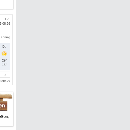
eßen,