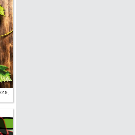
hen &
5)
ecken
torte
ne
chichte
2019,