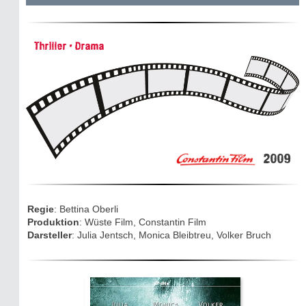
Historie:
Thriller • Drama
Die dunkle Seite
Mythen, Märchen & Legenden (2025)
Sightseeing:
Die Eifel entdecken
2009
Eifelevents
Eifelkarte:
Regie
: Bettina Oberli
Drehorte & Tatorte
Produktion
: Wüste Film, Constantin Film
Darsteller
: Julia Jentsch, Monica Bleibtreu, Volker Bruch
Eifelkrimi: Keine Gutenachtgeschichte
Die Autoren