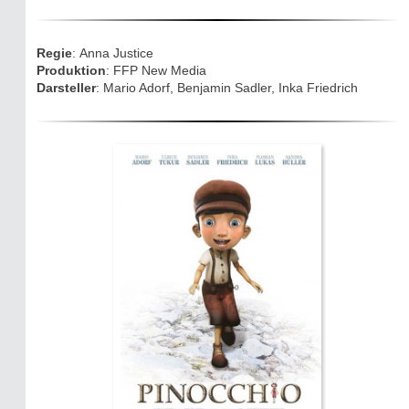
Eifelkarte:
Regie
: Anna Justice
Drehorte & Tatorte
Produktion
: FFP New Media
Darsteller
: Mario Adorf, Benjamin Sadler, Inka Friedrich
Eifelkrimi: Keine Gutenachtgeschichte
Die Autoren
TV & Kino
Die Stars:
Wer hat wo gedreht?
Mediathek
Impressum
Datenschutz