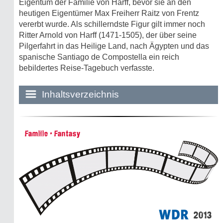
Eigentum der Familie von Harff, bevor sie an den
heutigen Eigentümer Max Freiherr Raitz von Frentz
vererbt wurde. Als schillerndste Figur gilt immer noch
Ritter Arnold von Harff (1471-1505), der über seine
Pilgerfahrt in das Heilige Land, nach Ägypten und das
spanische Santiago de Compostella ein reich
bebildertes Reise-Tagebuch verfasste.
Inhaltsverzeichnis
Historie:
Familie • Fantasy
Die dunkle Seite
Mythen, Märchen & Legenden (2025)
Sightseeing:
Die Eifel entdecken
2013
Eifelevents