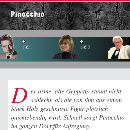
Pinocchio
♦
♦
♦
1951
1952
1956
D
er arme, alte Geppetto staunt nicht
schlecht, als die von ihm aus einem
Stück Holz geschnitzte Figur plötzlich
quicklebendig wird. Schnell sorgt Pinocchio
im ganzen Dorf für Aufregung.